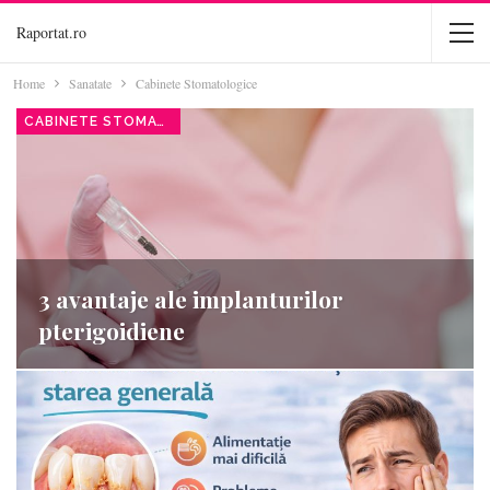
Raportat.ro
Home
Sanatate
Cabinete Stomatologice
CABINETE STOMATOLOGICE
3 avantaje ale implanturilor
pterigoidiene