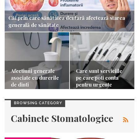
Căi prin care sănătatea dentară afectează starea
generală de sănătate
Afectiuni generale
Care sunt serviciile
asociate cu durerile
pe care poti conta
de dinti
pentru urgente
stomatologice…
BROWSING CATEGORY
Cabinete Stomatologice