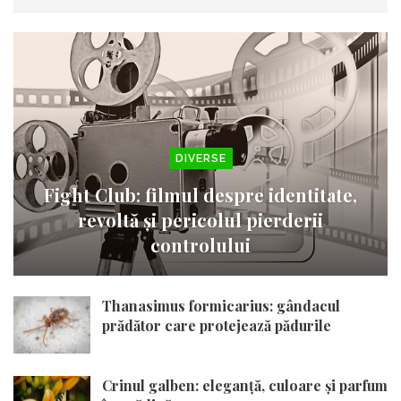
DIVERSE
Fight Club: filmul despre identitate,
revoltă și pericolul pierderii
controlului
Thanasimus formicarius: gândacul
prădător care protejează pădurile
Crinul galben: eleganță, culoare și parfum