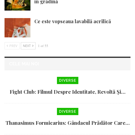
în grădină
Ce este vopseaua lavabilă acrilică
PREV
NEXT
1 of 55
CELE MAI NOI
DIVERSE
Fight Club: Filmul Despre Identitate, Revoltă Și…
DIVERSE
Thanasimus Formicarius: Gândacul Prădător Care…