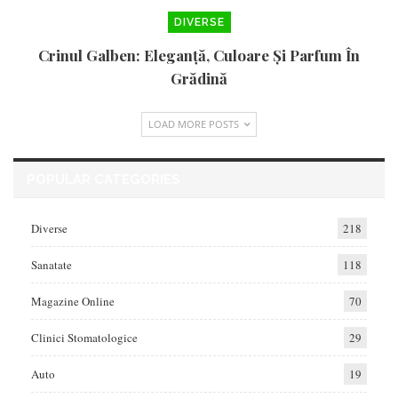
DIVERSE
Crinul Galben: Eleganță, Culoare Și Parfum În
Grădină
LOAD MORE POSTS
POPULAR CATEGORIES
Diverse
218
Sanatate
118
Magazine Online
70
Clinici Stomatologice
29
Auto
19