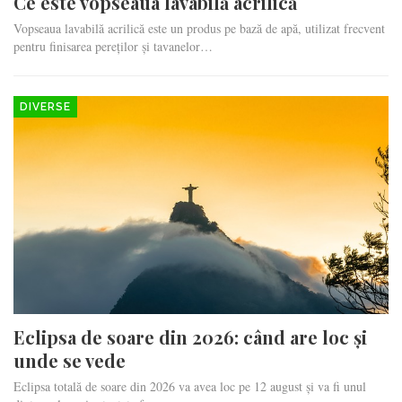
Ce este vopseaua lavabilă acrilică
Vopseaua lavabilă acrilică este un produs pe bază de apă, utilizat frecvent
pentru finisarea pereților și tavanelor…
DIVERSE
Eclipsa de soare din 2026: când are loc și
unde se vede
Eclipsa totală de soare din 2026 va avea loc pe 12 august și va fi unul