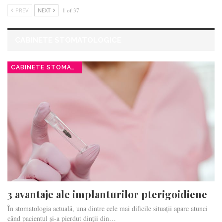
PREV
NEXT
1 of 37
CABINETE STOMATOLOGICE
CABINETE STOMATOLOGICE
3 avantaje ale implanturilor pterigoidiene
În stomatologia actuală, una dintre cele mai dificile situații apare atunci
când pacientul și-a pierdut dinții din…