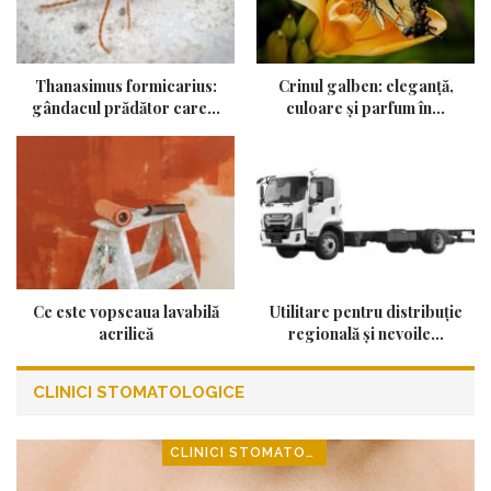
Thanasimus formicarius:
Crinul galben: eleganță,
gândacul prădător care…
culoare și parfum în…
Ce este vopseaua lavabilă
Utilitare pentru distribuție
acrilică
regională și nevoile…
CLINICI STOMATOLOGICE
CLINICI STOMATOLOGICE