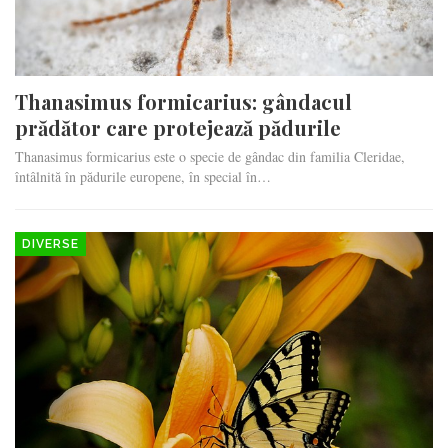
Thanasimus formicarius: gândacul
prădător care protejează pădurile
Thanasimus formicarius este o specie de gândac din familia Cleridae,
întâlnită în pădurile europene, în special în…
DIVERSE