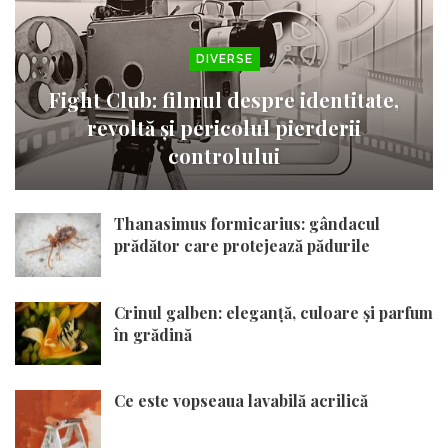
DIVERSE
Fight Club: filmul despre identitate,
revoltă și pericolul pierderii
controlului
Thanasimus formicarius: gândacul
prădător care protejează pădurile
Crinul galben: eleganță, culoare și parfum
în grădină
Ce este vopseaua lavabilă acrilică