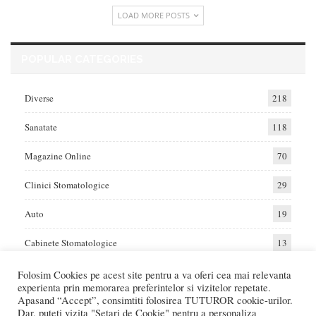
LOAD MORE POSTS
POPULAR CATEGORIES
Diverse
218
Sanatate
118
Magazine Online
70
Clinici Stomatologice
29
Auto
19
Cabinete Stomatologice
13
Folosim Cookies pe acest site pentru a va oferi cea mai relevanta
experienta prin memorarea preferintelor si vizitelor repetate.
Home
Auto
Diverse
Sanatate
Apasand “Accept”, consimtiti folosirea TUTUROR cookie-urilor.
Dar, puteti vizita "Setari de Cookie" pentru a personaliza