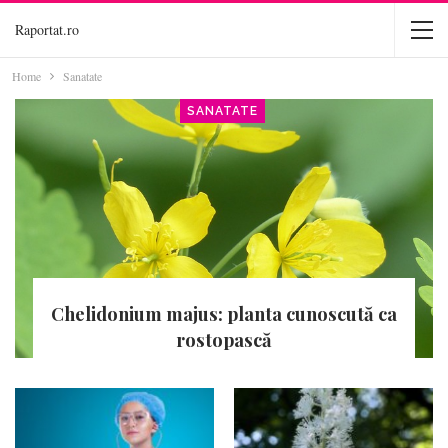
Raportat.ro
Home
Sanatate
SANATATE
Chelidonium majus: planta cunoscută ca
rostopască