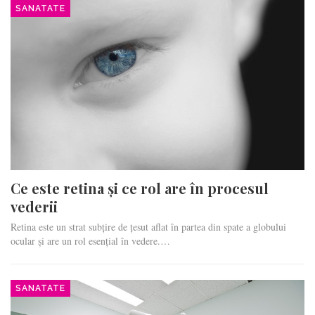
SANATATE
Ce este retina și ce rol are în procesul
vederii
Retina este un strat subțire de țesut aflat în partea din spate a globului
ocular și are un rol esențial în vedere.…
SANATATE