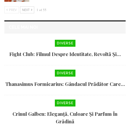
PREV
NEXT
1 of 55
CELE MAI NOI
DIVERSE
Fight Club: Filmul Despre Identitate, Revoltă Și…
DIVERSE
Thanasimus Formicarius: Gândacul Prădător Care…
DIVERSE
Crinul Galben: Eleganță, Culoare Și Parfum În
Grădină