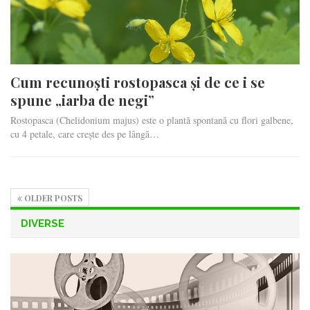
Cum recunoști rostopasca și de ce i se
spune „iarba de negi”
Rostopasca (Chelidonium majus) este o plantă spontană cu flori galbene,
cu 4 petale, care crește des pe lângă…
OLDER POSTS
DIVERSE