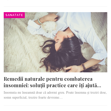
SANATATE
Remedii naturale pentru combaterea
insomniei: soluții practice care îți ajută…
Insomnia nu înseamnă doar că adormi greu. Poate însemna și treziri dese,
somn superficial, trezire foarte devreme…