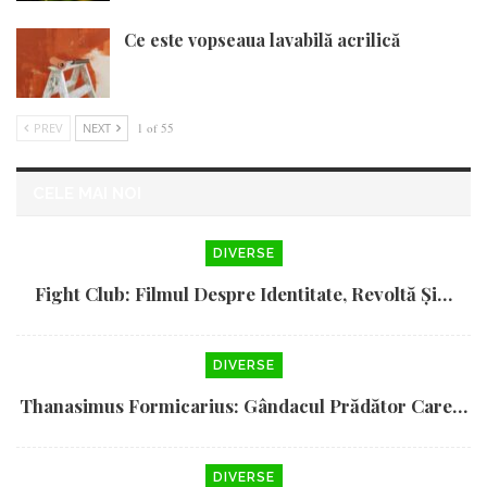
Ce este vopseaua lavabilă acrilică
PREV
NEXT
1 of 55
CELE MAI NOI
DIVERSE
Fight Club: Filmul Despre Identitate, Revoltă Și…
DIVERSE
Thanasimus Formicarius: Gândacul Prădător Care…
DIVERSE