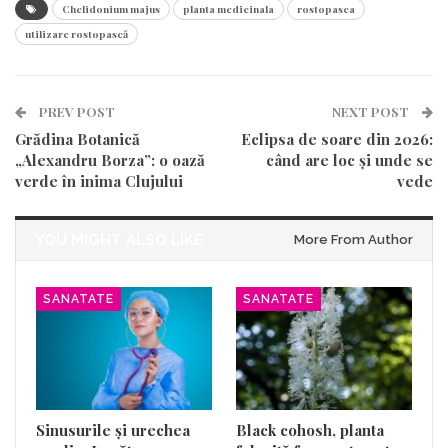
Chelidonium majus
planta medicinala
rostopasca
utilizare rostopască
PREV POST
NEXT POST
Grădina Botanică
Eclipsa de soare din 2026:
„Alexandru Borza”: o oază
când are loc și unde se
verde în inima Clujului
vede
YOU MIGHT ALSO LIKE
More From Author
SANATATE
SANATATE
Sinusurile și urechea
Black cohosh, planta