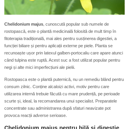
Chelidonium majus
, cunoscută popular sub numele de
rostopască, este o plantă medicinală folosită de mult timp în
fitoterapia tradițională, mai ales pentru susținerea digestiei, a
funcției biliare și pentru aplicații externe pe piele. Planta se
recunoaște ușor prin latexul galben-portocaliu care apare atunci
când tulpina este ruptă. Acest suc a fost utilizat popular pentru
negi și alte mici imperfecțiuni ale pielii.
Rostopasca este o plantă puternică, nu un remediu blând pentru
consum zilnic. Conține alcaloizi activi, motiv pentru care
utilizarea internă trebuie făcută cu mare prudență, pe perioade
scurte și, ideal, la recomandarea unui specialist. Preparatele
concentrate sau administrarea după sfaturi neavizate pot
provoca reacții adverse serioase.
Chelidonium majus pentru bilă și digestie