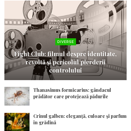
DIVERSE
Fight Club: filmul despre identitate,
revoltă și pericolul pierderii
controlului
Thanasimus formicarius: gândacul
prădător care protejează pădurile
Crinul galben: eleganță, culoare și parfum
în grădină