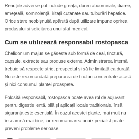
Reacțiile adverse pot include greață, dureri abdominale, diaree,
amețeală, somnolență, iritații cutanate sau tulburări hepatice.
Orice stare neobișnuită apărută după utilizare impune oprirea
produsului și solicitarea unui sfat medical.
Cum se utilizează responsabil rostopasca
Chelidonium majus se găsește sub formă de ceai, tinctură,
capsule, extracte sau produse externe. Administrarea internă
trebuie să respecte strict prospectul și să fie limitată ca durată.
Nu este recomandată prepararea de tincturi concentrate acasă
și nici consumul plantei proaspete.
Folosită responsabil, rostopasca poate avea rol de adjuvant
pentru digestie lentă, bilă și aplicații locale tradiționale, însă
siguranța este esențială. În cazul acestei plante, mai mult nu
înseamnă mai bine, iar recomandarea unui specialist poate
preveni probleme serioase.