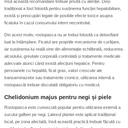
însă această recomandare trebuie privită cu atenție. Deși
tradițional a fost folosită pentru susținerea funcției hepatobiliare,
există și preocupări legate de posibile efecte toxice asupra
ficatului în cazul consumului intern necontrolat.
Din acest motiv, rostopasca nu ar trebui folosită ca detoxifiant
luat la întâmplare. Ficatul are propriile mecanisme de curățare,
iar susținerea lui reală vine din alimentație echilibrată, reducerea
alcoolului, greutate corporală controlată și tratamente medicale
adecvate atunci când există afecțiuni hepatice. Pentru
persoanele cu hepatită, ficat gras, valori crescute ale
transaminazelor sau tratamente cronice, utilizarea internă a
rostopascăi trebuie discutată obligatoriu cu medicul.
Chelidonium majus pentru negi și piele
Rostopasca este cunoscută popular pentru utilizarea externă a
sucului galben pe negi. Latexul plantei este aplicat tradițional
local, pe zona afectată, însă această practică trebuie făcută cu