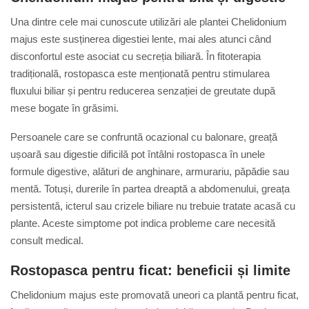
Una dintre cele mai cunoscute utilizări ale plantei Chelidonium
majus este susținerea digestiei lente, mai ales atunci când
disconfortul este asociat cu secreția biliară. În fitoterapia
tradițională, rostopasca este menționată pentru stimularea
fluxului biliar și pentru reducerea senzației de greutate după
mese bogate în grăsimi.
Persoanele care se confruntă ocazional cu balonare, greață
ușoară sau digestie dificilă pot întâlni rostopasca în unele
formule digestive, alături de anghinare, armurariu, păpădie sau
mentă. Totuși, durerile în partea dreaptă a abdomenului, greața
persistentă, icterul sau crizele biliare nu trebuie tratate acasă cu
plante. Aceste simptome pot indica probleme care necesită
consult medical.
Rostopasca pentru ficat: beneficii și limite
Chelidonium majus este promovată uneori ca plantă pentru ficat,