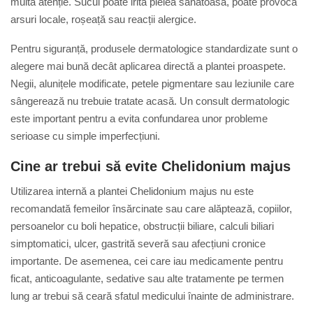
multă atenție. Sucul poate irita pielea sănătoasă, poate provoca
arsuri locale, roșeață sau reacții alergice.
Pentru siguranță, produsele dermatologice standardizate sunt o
alegere mai bună decât aplicarea directă a plantei proaspete.
Negii, alunițele modificate, petele pigmentare sau leziunile care
sângerează nu trebuie tratate acasă. Un consult dermatologic
este important pentru a evita confundarea unor probleme
serioase cu simple imperfecțiuni.
Cine ar trebui să evite Chelidonium majus
Utilizarea internă a plantei Chelidonium majus nu este
recomandată femeilor însărcinate sau care alăptează, copiilor,
persoanelor cu boli hepatice, obstrucții biliare, calculi biliari
simptomatici, ulcer, gastrită severă sau afecțiuni cronice
importante. De asemenea, cei care iau medicamente pentru
ficat, anticoagulante, sedative sau alte tratamente pe termen
lung ar trebui să ceară sfatul medicului înainte de administrare.