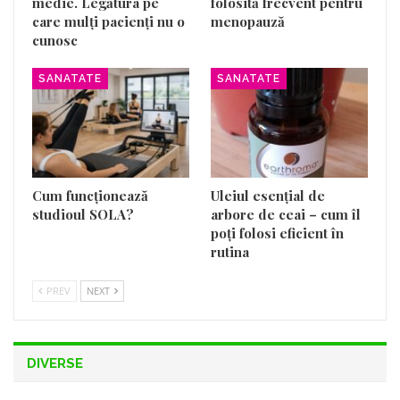
medie. Legătura pe
folosită frecvent pentru
care mulți pacienți nu o
menopauză
cunosc
SANATATE
SANATATE
Cum funcționează
Uleiul esențial de
studioul SOLA?
arbore de ceai – cum îl
poți folosi eficient în
rutina
PREV
NEXT
DIVERSE