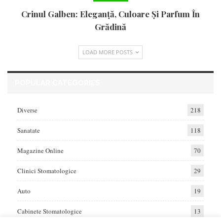
Crinul Galben: Eleganță, Culoare Și Parfum În
Grădină
LOAD MORE POSTS
POPULAR CATEGORIES
Diverse
218
Sanatate
118
Magazine Online
70
Clinici Stomatologice
29
Auto
19
Cabinete Stomatologice
13