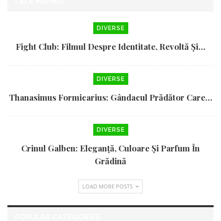
CELE MAI NOI
DIVERSE
Fight Club: Filmul Despre Identitate, Revoltă Și…
DIVERSE
Thanasimus Formicarius: Gândacul Prădător Care…
DIVERSE
Crinul Galben: Eleganță, Culoare Și Parfum În
Grădină
LOAD MORE POSTS
POPULAR CATEGORIES