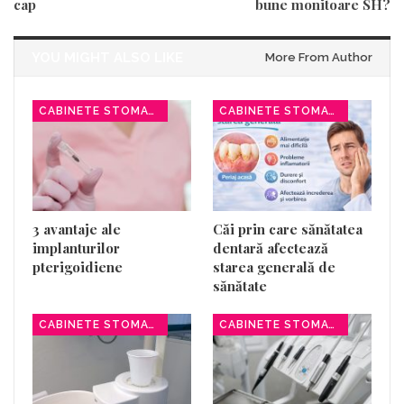
cap
bune monitoare SH?
YOU MIGHT ALSO LIKE
More From Author
CABINETE STOMATOLOGICE
CABINETE STOMATOLOGICE
3 avantaje ale
Căi prin care sănătatea
implanturilor
dentară afectează
pterigoidiene
starea generală de
sănătate
CABINETE STOMATOLOGICE
CABINETE STOMATOLOGICE