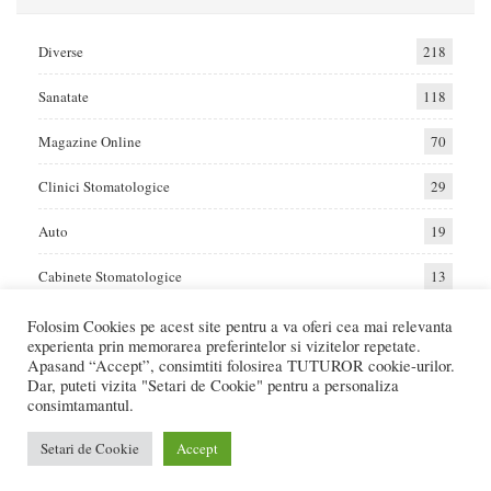
Diverse
218
Sanatate
118
Magazine Online
70
Clinici Stomatologice
29
Auto
19
Cabinete Stomatologice
13
Folosim Cookies pe acest site pentru a va oferi cea mai relevanta
experienta prin memorarea preferintelor si vizitelor repetate.
Home
Auto
Diverse
Sanatate
Apasand “Accept”, consimtiti folosirea TUTUROR cookie-urilor.
Dar, puteti vizita "Setari de Cookie" pentru a personaliza
consimtamantul.
© 2017 - Raportat.ro
Va raportam cele mai bune oferte de servicii si produse din Romania. Recenzii
Setari de Cookie
Accept
Online care va ajuta sa faceti cea mai buna alegere.