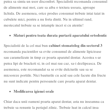
putea sa simta un usor disconfort. Specialistii recomanda consumul
de alimente mai moi, care sa aiba o textura usoara, aproape
lichida. De asemenea, orice produs consumat trebuie intai taiat in
cubulete mici, pentru a nu forta dintii. Nu in ultimul rand,
mestecatul trebuie sa se intample incet si cu atentie!
Sfaturi pentru toata durata purtarii aparatului ortodontic
cabinet stomatolog din sectorul 3
Specialistii de la cel mai bun
recomanda pacientilor sa evite consumul de alimente lipicioase
sau caramelizate in timp ce poarta aparatul dentar. Acestea s-ar
putea lipi de bracketi si, in cel mai rau caz, sa-i dezlipeasca. De
asemenea, este recomandat sa se evite dulciurile sau sa se
micsoreze portiile. Nici bauturile cu acid sau cele facute din fructe
nu sunt indicate pentru persoanele care poarta aparat dentar.
Modificarea igienei orale
Chiar daca unii oameni poarta aparat dentar, asta nu inseamna ca
trebuie sa renunte la periajul zilnic. Trebuie luat in calcul insa