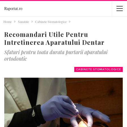
Raportat.ro
Home
Sanatate
Cabinete Stomatologice
Recomandari Utile Pentru
Intretinerea Aparatului Dentar
Sfaturi pentru toata durata purtarii aparatului
ortodontic
CABINETE STOMATOLOGICE