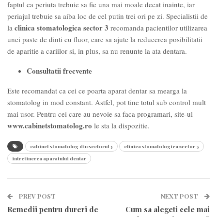
faptul ca periuta trebuie sa fie una mai moale decat inainte, iar
periajul trebuie sa aiba loc de cel putin trei ori pe zi. Specialistii de
clinica stomatologica sector 3
la
recomanda pacientilor utilizarea
unei paste de dinti cu fluor, care sa ajute la reducerea posibilitatii
de aparitie a cariilor si, in plus, sa nu renunte la ata dentara.
Consultatii frecvente
Este recomandat ca cei ce poarta aparat dentar sa mearga la
stomatolog in mod constant. Astfel, pot tine totul sub control mult
mai usor. Pentru cei care au nevoie sa faca programari, site-ul
www.cabinetstomatolog.ro
le sta la dispozitie.
cabinet stomatolog din sectorul 3
clinica stomatologica sector 3
intretinerea aparatului dentar
PREV POST
NEXT POST
Remedii pentru dureri de
Cum sa alegeti cele mai