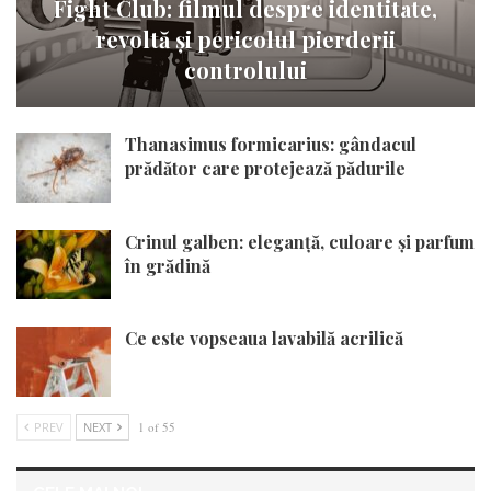
Fight Club: filmul despre identitate,
revoltă și pericolul pierderii
controlului
Thanasimus formicarius: gândacul
prădător care protejează pădurile
Crinul galben: eleganță, culoare și parfum
în grădină
Ce este vopseaua lavabilă acrilică
PREV
NEXT
1 of 55