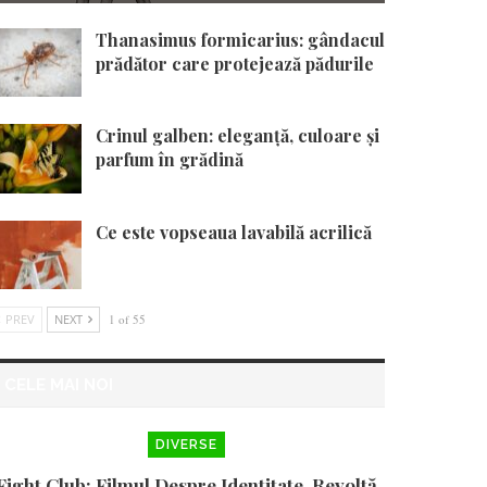
Thanasimus formicarius: gândacul
prădător care protejează pădurile
Crinul galben: eleganță, culoare și
parfum în grădină
Ce este vopseaua lavabilă acrilică
PREV
NEXT
1 of 55
CELE MAI NOI
DIVERSE
Fight Club: Filmul Despre Identitate, Revoltă