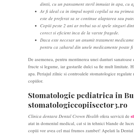
dintii, cu un pansament steril inmuiat in apa, cu a
Ar fi ideal ca in timpul noptii copilul sa nu prime
este de preferat sa se continue alaptarea sau pute
Copiii peste 2 ani ar trebui sa-si spele singuri din
corect si eficient inca de la varste fragede.
Daca este necesar un anumit tratament medicament
pentru ca zaharul din unele medicamente poate fi a
De asemenea, pentru mentinerea unei danturi sanatoase es
fructe si legume, iar gustarile dulci sa fie mult limitate. 
apa. Periajul zilnic si controalele stomatologice regulate
copiilor.
Stomatologie pediatrica in Bu
stomatologiecopiisector3.ro
s
Clinica dentara Dental Crown Health
ofera servicii de
atat in domeniul medical, cat si in tehnici blande de lucru 
copiii vor avea cel mai frumos zambet! Apelati la Denta