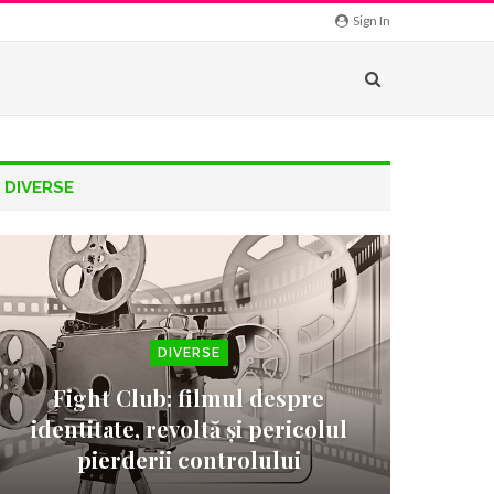
Sign In
DIVERSE
DIVERSE
Fight Club: filmul despre
identitate, revoltă și pericolul
pierderii controlului