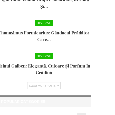
Și…
DIVERSE
Thanasimus Formicarius: Gândacul Prădător
Care…
DIVERSE
rinul Galben: Eleganță, Culoare Și Parfum În
Grădină
LOAD MORE POSTS
POPULAR CATEGORIES