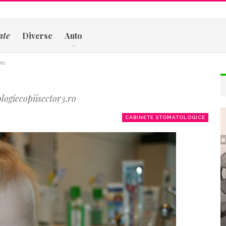
ate
Diverse
Auto
pte
logiecopiisector3.ro
CABINETE STOMATOLOGICE