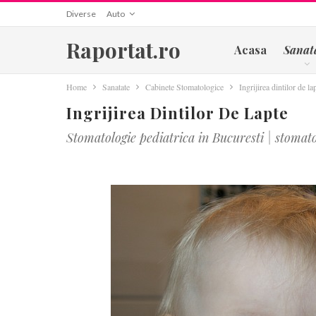
Diverse
Auto
Raportat.ro
Acasa
Sanat
Home
Sanatate
Cabinete Stomatologice
Ingrijirea dintilor de la
Ingrijirea Dintilor De Lapte
Stomatologie pediatrica in Bucuresti | stomato