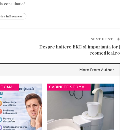
la consultatie!
ica in Bucuresti
NEXT POST
Despre holtere EKG si importanta lor |
ecomedical.ro
More From Author
CABINETE STOMATOLOGICE
CABINETE STOMATOLOGICE