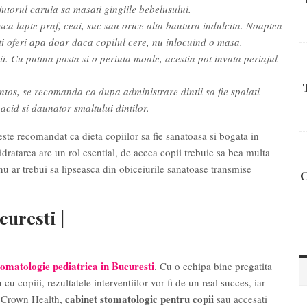
jutorul caruia sa masati gingiile bebelusului.
asca lapte praf, ceai, suc sau orice alta bautura indulcita. Noaptea
ti oferi apa doar daca copilul cere, nu inlocuind o masa.
tii. Cu putina pasta si o periuta moale, acestia pot invata periajul
os, se recomanda ca dupa administrare dintii sa fie spalati
cid si daunator smaltului dintilor.
te recomandat ca dieta copiilor sa fie sanatoasa si bogata in
Hidratarea are un rol esential, de aceea copii trebuie sa bea multa
 nu ar trebui sa lipseasca din obiceiurile sanatoase transmise
C
curesti
|
tomatologie pediatrica in Bucuresti
. Cu o echipa bine pregatita
cu copiii, rezultatele interventiilor vor fi de un real succes, iar
cabinet stomatologic pentru copii
l Crown Health,
sau accesati