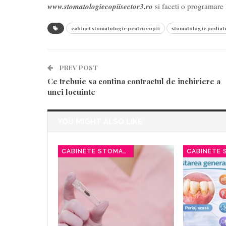
www.stomatologiecopiisector3.ro
si faceti o programare 
cabinet stomatologic pentru copii
stomatologie pediatr
PREV POST
Ce trebuie sa contina contractul de inchiriere a
unei locuinte
YOU MIGHT ALSO LIKE
CABINETE STOMATOLOGICE