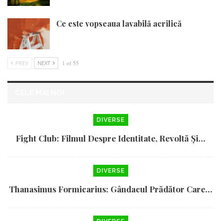
Ce este vopseaua lavabilă acrilică
PREV
NEXT
1 of 55
CELE MAI NOI
DIVERSE
Fight Club: Filmul Despre Identitate, Revoltă Și…
DIVERSE
Thanasimus Formicarius: Gândacul Prădător Care…