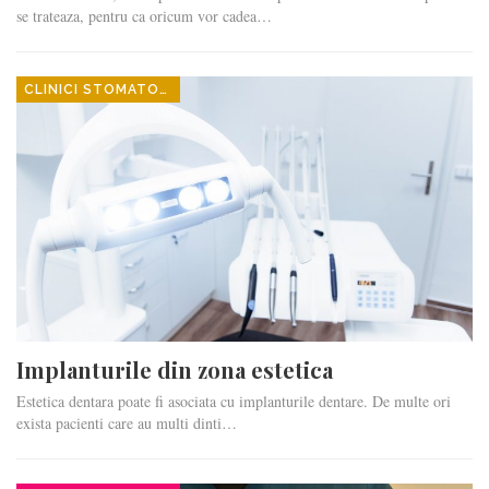
se trateaza, pentru ca oricum vor cadea…
CLINICI STOMATOLOGICE
Implanturile din zona estetica
Estetica dentara poate fi asociata cu implanturile dentare. De multe ori
exista pacienti care au multi dinti…