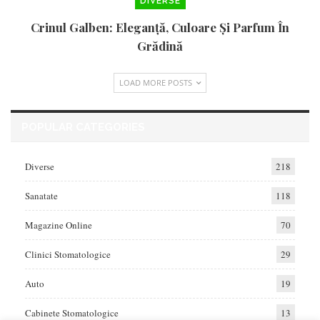
DIVERSE
Crinul Galben: Eleganță, Culoare Și Parfum În
Grădină
LOAD MORE POSTS
POPULAR CATEGORIES
Diverse
218
Sanatate
118
Magazine Online
70
Clinici Stomatologice
29
Auto
19
Cabinete Stomatologice
13