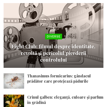
DIVERSE
Fight Club: filmul despre identitate,
revoltă și pericolul pierderii
controlului
Thanasimus formicarius: gândacul
prădător care protejează pădurile
Crinul galben: eleganță, culoare și parfum
în grădină