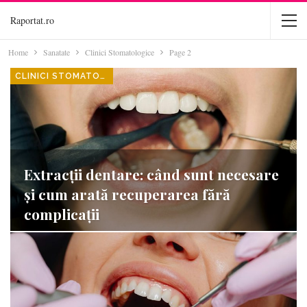
Raportat.ro
Home
Sanatate
Clinici Stomatologice
Page 2
CLINICI STOMATOLOGICE
Extracții dentare: când sunt necesare
și cum arată recuperarea fără
complicații