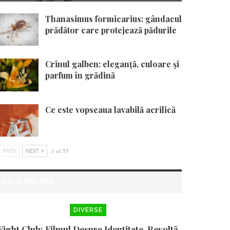
Thanasimus formicarius: gândacul
prădător care protejează pădurile
Crinul galben: eleganță, culoare și
parfum în grădină
Ce este vopseaua lavabilă acrilică
PREV
NEXT
1 of 55
CELE MAI NOI
DIVERSE
Fight Club: Filmul Despre Identitate, Revoltă