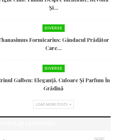
Și…
DIVERSE
Thanasimus Formicarius: Gândacul Prădător
Care…
DIVERSE
rinul Galben: Eleganță, Culoare Și Parfum În
Grădină
LOAD MORE POSTS
POPULAR CATEGORIES