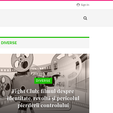
Sign In
DIVERSE
DIVERSE
Fight Club: filmul despre
identitate, revoltă și pericolul
pierderii controlului