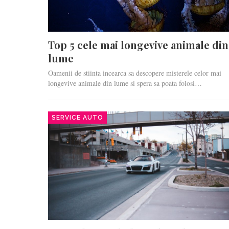
Top 5 cele mai longevive animale din
lume
Oamenii de stiinta incearca sa descopere misterele celor mai
longevive animale din lume si spera sa poata folosi…
SERVICE AUTO