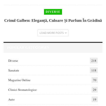
DIVERSE
Crinul Galben: Eleganță, Culoare Și Parfum În Grădină
LOAD MORE POSTS
POPULAR CATEGORIES
Diverse
218
Sanatate
118
Magazine Online
70
Clinici Stomatologice
29
Auto
19