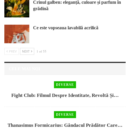
Crinul galben: eleganță, culoare și parfum în
grădină
Ce este vopseaua lavabilă acrilică
PREV
NEXT
1 of 55
CELE MAI NOI
DIVERSE
Fight Club: Filmul Despre Identitate, Revoltă Și…
DIVERSE
Thanasimus Formicarius: Gândacul Prădător Care…