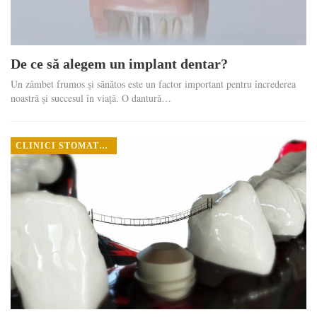
De ce să alegem un implant dentar?
Un zâmbet frumos și sănătos este un factor important pentru încrederea
noastră și succesul în viață. O dantură…
CLINICI STOMATOLOGICE