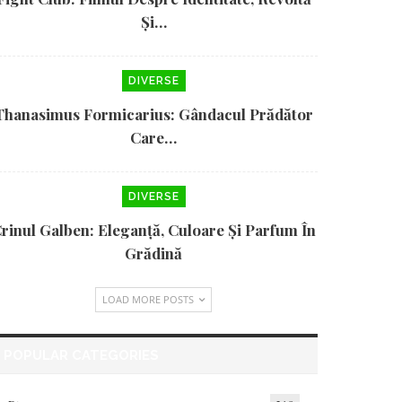
Și…
DIVERSE
Thanasimus Formicarius: Gândacul Prădător
Care…
DIVERSE
rinul Galben: Eleganță, Culoare Și Parfum În
Grădină
LOAD MORE POSTS
POPULAR CATEGORIES