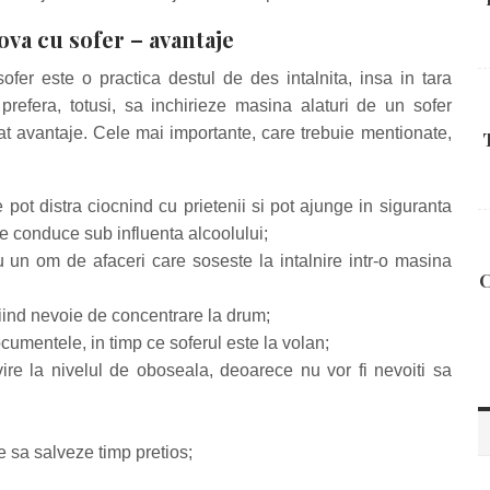
ova cu sofer – avantaje
ofer este o practica destul de des intalnita, insa in tara
 prefera, totusi, sa inchirieze masina alaturi de un sofer
at avantaje. Cele mai importante, care trebuie mentionate,
pot distra ciocnind cu prietenii si pot ajunge in siguranta
se conduce sub influenta alcoolului;
 un om de afaceri care soseste la intalnire intr-o masina
C
iind nevoie de concentrare la drum;
documentele, in timp ce soferul este la volan;
ivire la nivelul de oboseala, deoarece nu vor fi nevoiti sa
e sa salveze timp pretios;