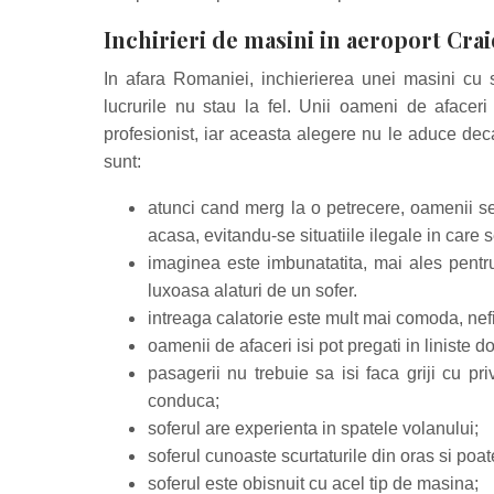
Inchirieri de masini in aeroport Crai
In afara Romaniei, inchierierea unei masini cu s
lucrurile nu stau la fel. Unii oameni de afaceri
profesionist, iar aceasta alegere nu le aduce dec
sunt:
atunci cand merg la o petrecere, oamenii se 
acasa, evitandu-se situatiile ilegale in care 
imaginea este imbunatatita, mai ales pentru
luxoasa alaturi de un sofer.
intreaga calatorie este mult mai comoda, nef
oamenii de afaceri isi pot pregati in liniste 
pasagerii nu trebuie sa isi faca griji cu pr
conduca;
soferul are experienta in spatele volanului;
soferul cunoaste scurtaturile din oras si poat
soferul este obisnuit cu acel tip de masina;