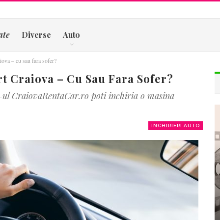
ate
Diverse
Auto
aiova – cu sau fara sofer?
rt Craiova – Cu Sau Fara Sofer?
ite-ul CraiovaRentaCar.ro poti inchiria o masina
INCHIRIERI AUTO