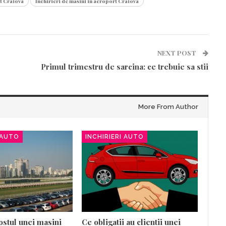
rt Craiova
Inchirieri de masini in aeroport Craiova
NEXT POST
Primul trimestru de sarcina: ce trebuie sa stii
More From Author
 AUTO
INCHIRIERI AUTO
ostul unei masini
Ce obligatii au clientii unei