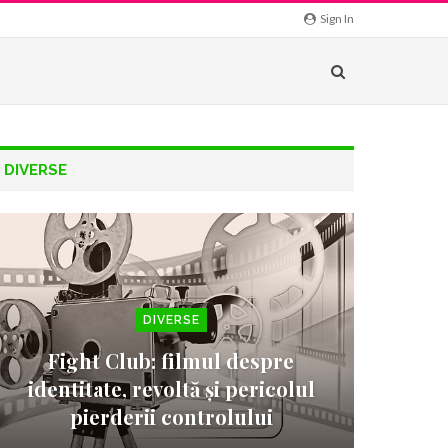
Sign In
DIVERSE
DIVERSE
Fight Club: filmul despre
identitate, revoltă și pericolul
pierderii controlului