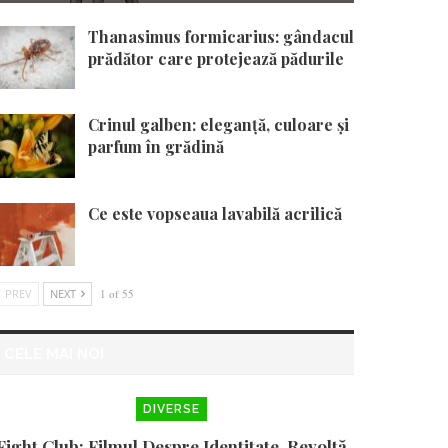
Thanasimus formicarius: gândacul
prădător care protejează pădurile
Crinul galben: eleganță, culoare și
parfum în grădină
Ce este vopseaua lavabilă acrilică
PREV
NEXT
1 of 55
CELE MAI NOI
DIVERSE
Fight Club: Filmul Despre Identitate, Revoltă