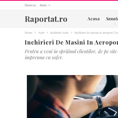
Diverse
Auto
Raportat.ro
Acasa
Sanat
Home
Auto
Inchirieri Auto
Inchirieri de masini in aeroport Cr
Inchirieri De Masini In Aeropo
Pentru a veni in sprijinul clientilor, de pe s
impreuna cu sofer.