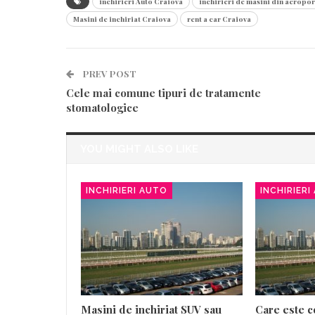
inchirieri Auto Craiova
inchirieri de masini din aeropo
Masini de inchiriat Craiova
rent a car Craiova
PREV POST
Cele mai comune tipuri de tratamente
stomatologice
YOU MIGHT ALSO LIKE
INCHIRIERI AUTO
INCHIRIERI
Masini de inchiriat SUV sau
Care este c