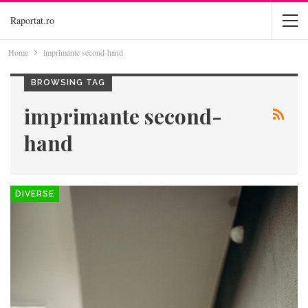
Raportat.ro
Home
imprimante second-hand
BROWSING TAG
imprimante second-
hand
DIVERSE