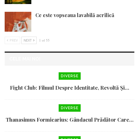
Ce este vopseaua lavabilă acrilică
PREV
NEXT
1 of 55
CELE MAI NOI
DIVERSE
Fight Club: Filmul Despre Identitate, Revoltă Și…
DIVERSE
Thanasimus Formicarius: Gândacul Prădător Care…