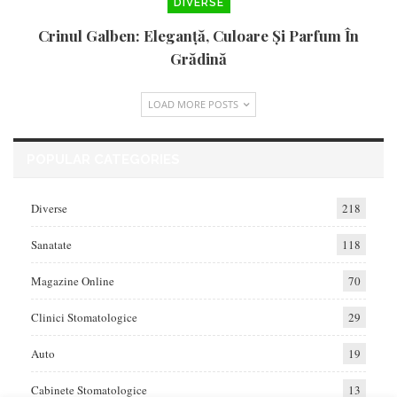
DIVERSE
Crinul Galben: Eleganță, Culoare Și Parfum În
Grădină
LOAD MORE POSTS
POPULAR CATEGORIES
Diverse
218
Sanatate
118
Magazine Online
70
Clinici Stomatologice
29
Auto
19
Cabinete Stomatologice
13