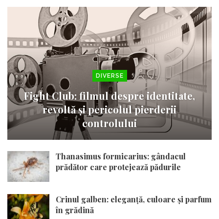
DIVERSE
Fight Club: filmul despre identitate,
revoltă și pericolul pierderii
controlului
Thanasimus formicarius: gândacul
prădător care protejează pădurile
Crinul galben: eleganță, culoare și parfum
în grădină