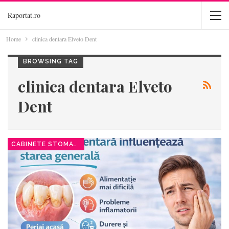
Raportat.ro
Home
clinica dentara Elveto Dent
BROWSING TAG
clinica dentara Elveto
Dent
CABINETE STOMATOLOGICE