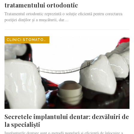
tratamentului ortodontic
Tratamentul ortodontic reprezintă o soluție eficientă pentru corectarea
poziției dinților și a mușcăturii, dar…
CLINICI STOMATOLOGICE
Secretele implantului dentar: dezvăluiri de
la specialiști
Implanturile dentare sunt o metodă populară și eficientă de înlocuire a