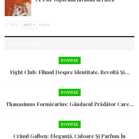
PREV
NEXT
1 of 55
CELE MAI NOI
DIVERSE
Fight Club: Filmul Despre Identitate, Revoltă Și…
DIVERSE
Thanasimus Formicarius: Gândacul Prădător Care…
DIVERSE
Crinul Galben: Eleganță, Culoare Și Parfum În