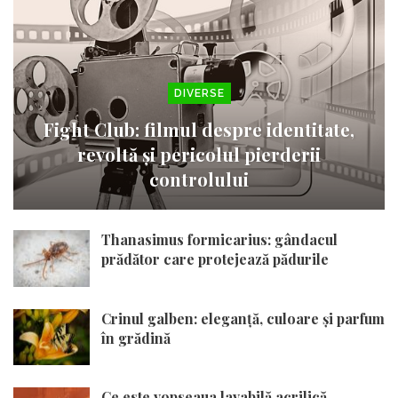
DIVERSE
Fight Club: filmul despre identitate,
revoltă și pericolul pierderii
controlului
Thanasimus formicarius: gândacul
prădător care protejează pădurile
Crinul galben: eleganță, culoare și parfum
în grădină
Ce este vopseaua lavabilă acrilică