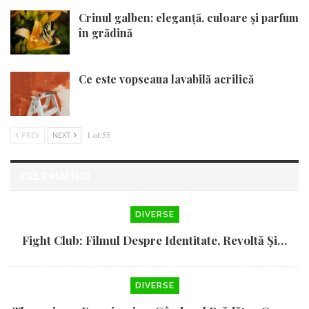
Crinul galben: eleganță, culoare și parfum
în grădină
Ce este vopseaua lavabilă acrilică
PREV
NEXT
1 of 55
CELE MAI NOI
DIVERSE
Fight Club: Filmul Despre Identitate, Revoltă Și…
DIVERSE