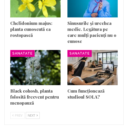
Chelidonium majus:
Sinusurile și urechea
planta cunoscută ca
medie. Legătura pe
rostopască
care mulți pacienți nu o
cunosc
SANATATE
SANATATE
Black cohosh, planta
Cum funcționează
folosită frecvent pentru
studioul SOLA?
menopauză
PREV
NEXT