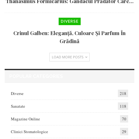
Thanasimus Formicarius: Gândacul Prădător Care…
DIVERSE
Crinul Galben: Eleganță, Culoare Și Parfum În
Grădină
LOAD MORE POSTS
POPULAR CATEGORIES
Diverse
218
Sanatate
118
Magazine Online
70
Clinici Stomatologice
29