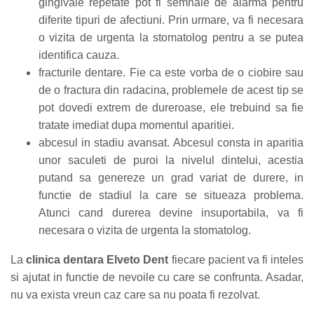
gingivale repetate pot fi semnale de alarma pentru
diferite tipuri de afectiuni. Prin urmare, va fi necesara
o vizita de urgenta la stomatolog pentru a se putea
identifica cauza.
fracturile dentare. Fie ca este vorba de o ciobire sau
de o fractura din radacina, problemele de acest tip se
pot dovedi extrem de dureroase, ele trebuind sa fie
tratate imediat dupa momentul aparitiei.
abcesul in stadiu avansat. Abcesul consta in aparitia
unor saculeti de puroi la nivelul dintelui, acestia
putand sa genereze un grad variat de durere, in
functie de stadiul la care se situeaza problema.
Atunci cand durerea devine insuportabila, va fi
necesara o vizita de urgenta la stomatolog.
La
clinica dentara Elveto Dent
fiecare pacient va fi inteles
si ajutat in functie de nevoile cu care se confrunta. Asadar,
nu va exista vreun caz care sa nu poata fi rezolvat.