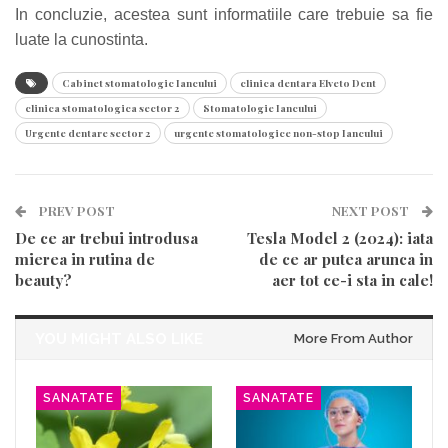
In concluzie, acestea sunt informatiile care trebuie sa fie
luate la cunostinta.
Cabinet stomatologic Iancului
clinica dentara Elveto Dent
clinica stomatologica sector 2
Stomatologie Iancului
Urgente dentare sector 2
urgente stomatologice non-stop Iancului
PREV POST
NEXT POST
De ce ar trebui introdusa
Tesla Model 2 (2024): iata
mierea in rutina de
de ce ar putea arunca in
beauty?
aer tot ce-i sta in cale!
YOU MIGHT ALSO LIKE
More From Author
SANATATE
SANATATE