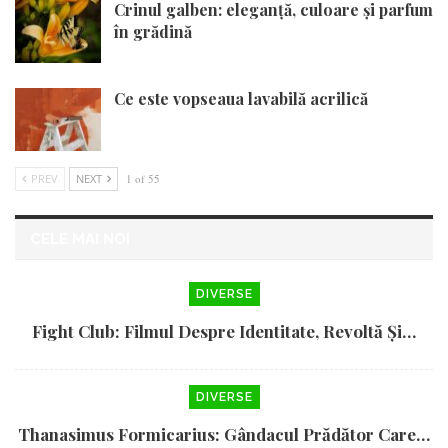
Crinul galben: eleganță, culoare și parfum
în grădină
Ce este vopseaua lavabilă acrilică
PREV
NEXT
1 of 55
CELE MAI NOI
DIVERSE
Fight Club: Filmul Despre Identitate, Revoltă Și…
DIVERSE
Thanasimus Formicarius: Gândacul Prădător Care…