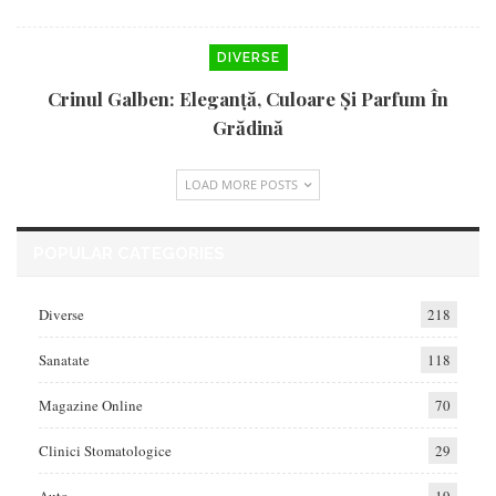
DIVERSE
Crinul Galben: Eleganță, Culoare Și Parfum În
Grădină
LOAD MORE POSTS
POPULAR CATEGORIES
Diverse
218
Sanatate
118
Magazine Online
70
Clinici Stomatologice
29