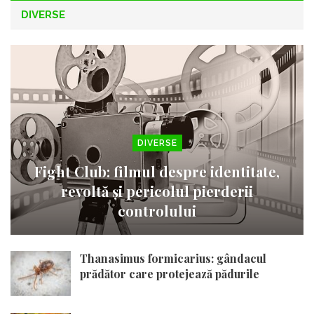
DIVERSE
DIVERSE
Fight Club: filmul despre identitate,
revoltă și pericolul pierderii
controlului
Thanasimus formicarius: gândacul
prădător care protejează pădurile