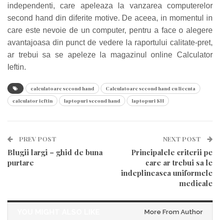
independenti, care apeleaza la vanzarea computerelor
second hand din diferite motive. De aceea, in momentul in
care este nevoie de un computer, pentru a face o alegere
avantajoasa din punct de vedere la raportului calitate-pret,
ar trebui sa se apeleze la magazinul online Calculator
Ieftin.
calculatoare second hand
Calculatoare second hand cu licenta
calculator ieftin
laptopuri second hand
laptopuri SH
PREV POST
NEXT POST
Blugii largi – ghid de buna
Principalele criterii pe
purtare
care ar trebui sa le
indeplineasca uniformele
medicale
YOU MIGHT ALSO LIKE
More From Author