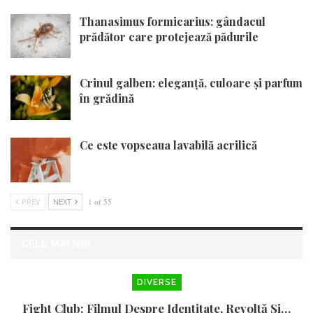
Thanasimus formicarius: gândacul
prădător care protejează pădurile
Crinul galben: eleganță, culoare și parfum
în grădină
Ce este vopseaua lavabilă acrilică
PREV
NEXT
1 of 55
CELE MAI NOI
DIVERSE
Fight Club: Filmul Despre Identitate, Revoltă Și…