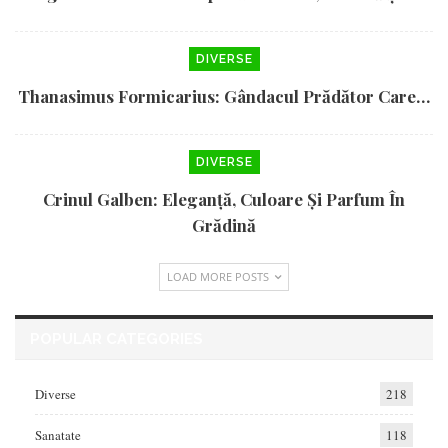
DIVERSE
Thanasimus Formicarius: Gândacul Prădător Care…
DIVERSE
Crinul Galben: Eleganță, Culoare Și Parfum În
Grădină
LOAD MORE POSTS
POPULAR CATEGORIES
Diverse
218
Sanatate
118