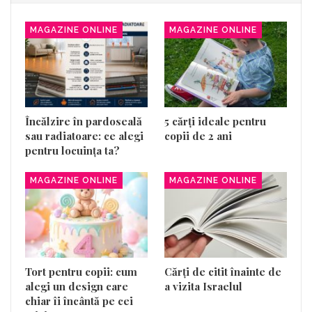
MAGAZINE ONLINE
MAGAZINE ONLINE
Încălzire în pardoseală
5 cărți ideale pentru
sau radiatoare: ce alegi
copii de 2 ani
pentru locuința ta?
MAGAZINE ONLINE
MAGAZINE ONLINE
Tort pentru copii: cum
Cărți de citit înainte de
alegi un design care
a vizita Israelul
chiar îi încântă pe cei