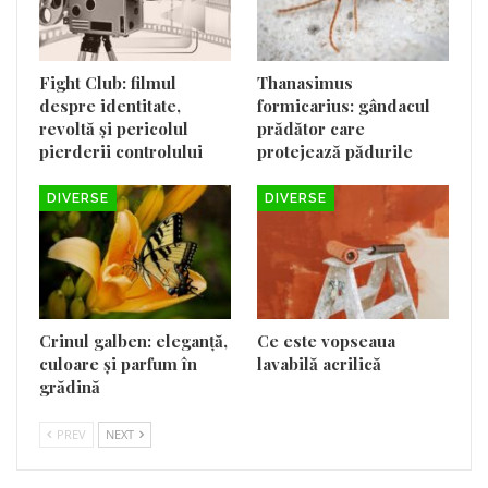
Fight Club: filmul
Thanasimus
despre identitate,
formicarius: gândacul
revoltă și pericolul
prădător care
pierderii controlului
protejează pădurile
DIVERSE
DIVERSE
Crinul galben: eleganță,
Ce este vopseaua
culoare și parfum în
lavabilă acrilică
grădină
PREV
NEXT