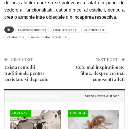
de un calorifer care sa se potriveasca, atat din punct de
vedere al functionalitatii, cat si din cel al esteticii, pentru a
crea o armonie intre obiectele din incaperea respectiva.
calorifere aluminiu
calorifere de bai
calorifere otel
eCalorifere
modele calorifere de bai
PREV POST
NEXT POST
Exista remedii
Cele mai inspirationate
traditionale pentru
filme, despre cei mai
anxietate si depresie
cunoscuti atleti
YOU MIGHT ALSO LIKE
More From Author
DIVERSE
DIVERSE