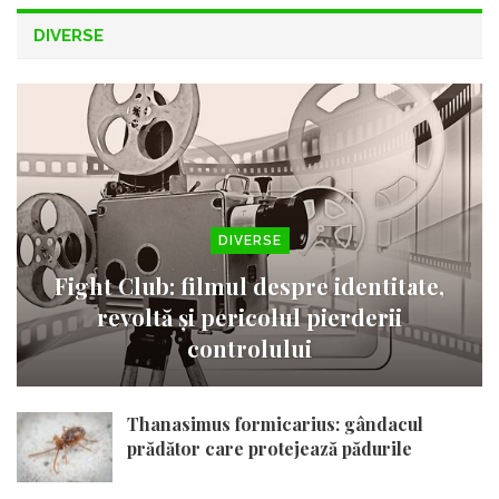
DIVERSE
DIVERSE
Fight Club: filmul despre identitate,
revoltă și pericolul pierderii
controlului
Thanasimus formicarius: gândacul
prădător care protejează pădurile