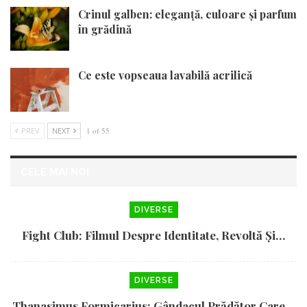
Crinul galben: eleganță, culoare și parfum
în grădină
Ce este vopseaua lavabilă acrilică
PREV
NEXT
1 of 55
CELE MAI NOI
DIVERSE
Fight Club: Filmul Despre Identitate, Revoltă Și…
DIVERSE
Thanasimus Formicarius: Gândacul Prădător Care…