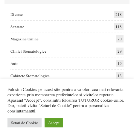
Diverse
218
Sanatate
118
Magazine Online
70
Clinici Stomatologice
29
Auto
19
Cabinete Stomatologice
13
Folosim Cookies pe acest site pentru a va oferi cea mai relevanta
experienta prin memorarea preferintelor si vizitelor repetate.
Home
Auto
Diverse
Sanatate
Apasand “Accept”, consimtiti folosirea TUTUROR cookie-urilor.
Dar, puteti vizita "Setari de Cookie" pentru a personaliza
consimtamantul.
© 2017 - Raportat.ro
Va raportam cele mai bune oferte de servicii si produse din Romania. Recenzii
Setari de Cookie
Accept
Online care va ajuta sa faceti cea mai buna alegere.