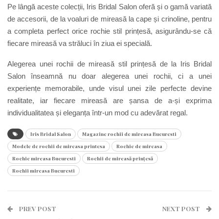
Pe lângă aceste colecții, Iris Bridal Salon oferă și o gamă variată
de accesorii, de la voaluri de mireasă la cape și crinoline, pentru
a completa perfect orice rochie stil prințesă, asigurându-se că
fiecare mireasă va străluci în ziua ei specială.
Alegerea unei rochii de mireasă stil prințesă de la Iris Bridal
Salon înseamnă nu doar alegerea unei rochii, ci a unei
experiențe memorabile, unde visul unei zile perfecte devine
realitate, iar fiecare mireasă are șansa de a-și exprima
individualitatea și eleganța într-un mod cu adevărat regal.
Iris Bridal Salon
Magazine rochii de mireasa Bucuresti
Modele de rochii de mireasa printesa
Rochie de mireasa
Rochie mireasa Bucuresti
Rochii de mireasă prințesă
Rochii mireasa Bucuresti
PREV POST
NEXT POST