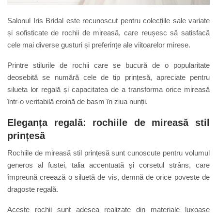
Salonul Iris Bridal este recunoscut pentru colecțiile sale variate
și sofisticate de rochii de mireasă, care reușesc să satisfacă
cele mai diverse gusturi și preferințe ale viitoarelor mirese.
Printre stilurile de rochii care se bucură de o popularitate
deosebită se numără cele de tip prințesă, apreciate pentru
silueta lor regală și capacitatea de a transforma orice mireasă
într-o veritabilă eroină de basm în ziua nunții.
Eleganța
r
egală:
r
ochiile de
m
ireasă
s
til
p
rințesă
Rochiile de mireasă stil prințesă sunt cunoscute pentru volumul
generos al fustei, talia accentuată și corsetul strâns, care
împreună creează o siluetă de vis, demnă de orice poveste de
dragoste regală.
Aceste rochii sunt adesea realizate din materiale luxoase