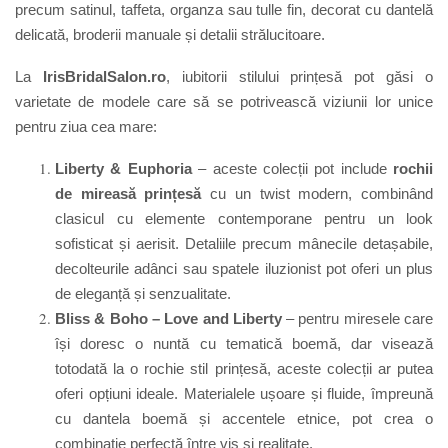
precum satinul, taffeta, organza sau tulle fin, decorat cu dantelă
delicată, broderii manuale și detalii strălucitoare.
La
IrisBridalSalon.
ro
, iubitorii stilului prințesă pot găsi o
varietate de modele care să se potrivească viziunii lor unice
pentru ziua cea mare:
Liberty & Euphoria
–
a
ceste colecții pot include
rochii
de mireasă prințesă
cu un twist modern, combinând
clasicul cu elemente contemporane pentru un look
sofisticat și aerisit. Detaliile precum mânecile detașabile,
decolteurile adânci sau spatele iluzionist pot oferi un plus
de eleganță și senzualitate.
Bliss & Boho – Love and Liberty
–
p
entru miresele care
își doresc o nuntă cu tematică boemă, dar visează
totodată la o rochie stil prințesă, aceste colecții ar putea
oferi opțiuni ideale. Materialele ușoare și fluide, împreună
cu dantela boemă și accentele etnice, pot crea o
combinație perfectă între vis și realitate.