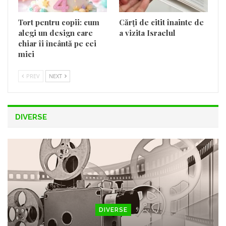
Tort pentru copii: cum
Cărți de citit înainte de
alegi un design care
a vizita Israelul
chiar îi încântă pe cei
mici
PREV
NEXT
DIVERSE
DIVERSE