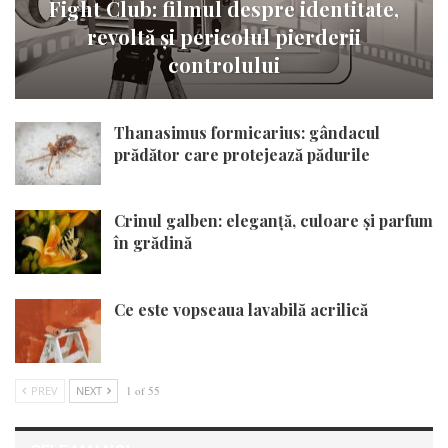
Fight Club: filmul despre identitate,
revoltă și pericolul pierderii
controlului
Thanasimus formicarius: gândacul
prădător care protejează pădurile
Crinul galben: eleganță, culoare și parfum
în grădină
Ce este vopseaua lavabilă acrilică
PREV
NEXT
1 of 55