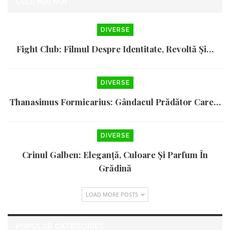
CELE MAI NOI
DIVERSE
Fight Club: Filmul Despre Identitate, Revoltă Și…
DIVERSE
Thanasimus Formicarius: Gândacul Prădător Care…
DIVERSE
Crinul Galben: Eleganță, Culoare Și Parfum În
Grădină
LOAD MORE POSTS
POPULAR CATEGORIES