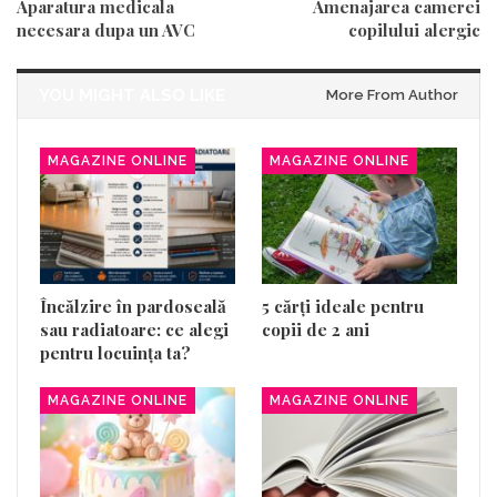
Aparatura medicala
Amenajarea camerei
necesara dupa un AVC
copilului alergic
YOU MIGHT ALSO LIKE
More From Author
MAGAZINE ONLINE
MAGAZINE ONLINE
Încălzire în pardoseală
5 cărți ideale pentru
sau radiatoare: ce alegi
copii de 2 ani
pentru locuința ta?
MAGAZINE ONLINE
MAGAZINE ONLINE