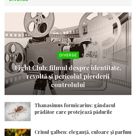
DIVERSE
Fight Club: filmul despre identitate,
revoltă și pericolul pierderii
controlului
Thanasimus formicarius: gândacul
prădător care protejează pădurile
Crinul galben: eleganță, culoare și parfum