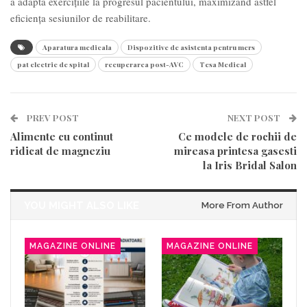
a adapta exercițiile la progresul pacientului, maximizand astfel
eficiența sesiunilor de reabilitare.
Aparatura medicala
Dispozitive de asistenta pentru mers
pat electric de spital
recuperarea post-AVC
Tesa Medical
PREV POST
NEXT POST
Alimente cu continut
Ce modele de rochii de
ridicat de magneziu
mireasa printesa gasesti
la Iris Bridal Salon
YOU MIGHT ALSO LIKE
More From Author
MAGAZINE ONLINE
MAGAZINE ONLINE