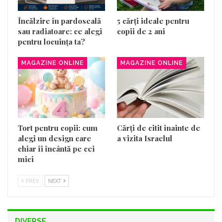
Încălzire în pardoseală
5 cărți ideale pentru
sau radiatoare: ce alegi
copii de 2 ani
pentru locuința ta?
MAGAZINE ONLINE
MAGAZINE ONLINE
Tort pentru copii: cum
Cărți de citit înainte de
alegi un design care
a vizita Israelul
chiar îi încântă pe cei
mici
PREV
NEXT
DIVERSE