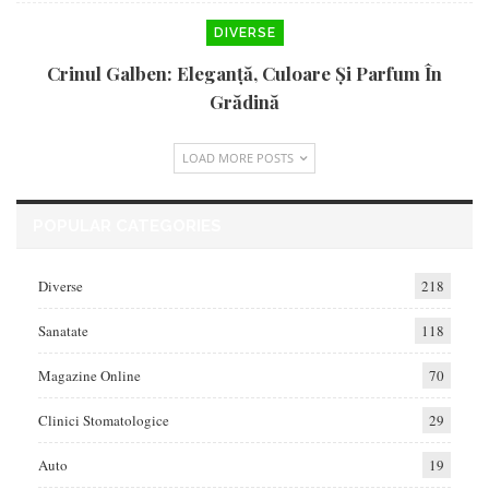
DIVERSE
Crinul Galben: Eleganță, Culoare Și Parfum În
Grădină
LOAD MORE POSTS
POPULAR CATEGORIES
Diverse
218
Sanatate
118
Magazine Online
70
Clinici Stomatologice
29
Auto
19