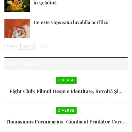
în grădină
Ce este vopseaua lavabilă acrilică
PREV
NEXT
1 of 55
CELE MAI NOI
DIVERSE
Fight Club: Filmul Despre Identitate, Revoltă Și…
DIVERSE
Thanasimus Formicarius: Gândacul Prădător Care…