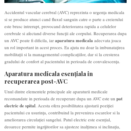
Accidentul vascular cerebral (AVC) reprezinta o urgența medicala
si se produce atunci cand fluxul sanguin catre o parte a creierului
este brusc intrerupt, provocand deteriorarea rapida a celulelor
cerebrale si afectand diverse funcții ale corpului. Recuperarea dupa
aparatura medicala
un AVC poate fi dificila, iar
adecvata joaca
un rol important in acest proces. Ea ajuta nu doar la imbunatațirea
mobilitații si la managementul complicațiilor, dar si la cresterea
gradului de confort al pacientului in perioada de convalescența.
Aparatura medicala esențiala in
recuperarea post-AVC
Unul dintre elementele principale ale aparaturii medicale
pat
recomandate in perioada de recuperare dupa un AVC este un
electric de spital
. Acesta ofera posibilitatea ajustarii poziției
pacientului cu usurința, contribuind la prevenirea escarelor si la
ameliorarea circulației sangelui. Patul electric este esențial,
deoarece permite ingrijitorilor sa ajusteze inalțimea si inclinația,