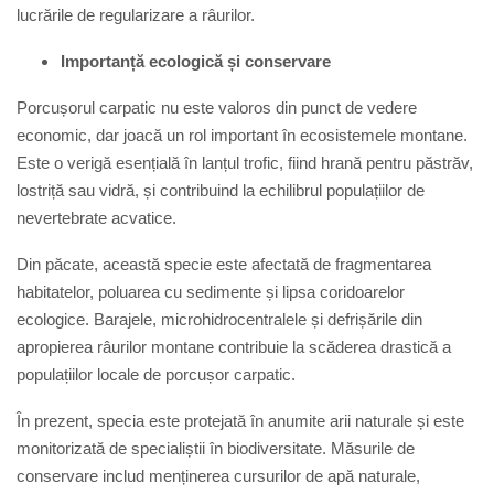
lucrările de regularizare a râurilor.
Importanță ecologică și conservare
Porcușorul carpatic nu este valoros din punct de vedere
economic, dar joacă un rol important în ecosistemele montane.
Este o verigă esențială în lanțul trofic, fiind hrană pentru păstrăv,
lostriță sau vidră, și contribuind la echilibrul populațiilor de
nevertebrate acvatice.
Din păcate, această specie este afectată de fragmentarea
habitatelor, poluarea cu sedimente și lipsa coridoarelor
ecologice. Barajele, microhidrocentralele și defrișările din
apropierea râurilor montane contribuie la scăderea drastică a
populațiilor locale de porcușor carpatic.
În prezent, specia este protejată în anumite arii naturale și este
monitorizată de specialiștii în biodiversitate. Măsurile de
conservare includ menținerea cursurilor de apă naturale,