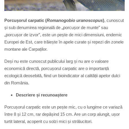
Porcușorul carpatic (
Romanogobio uranoscopus
)
, cunoscut
și sub denumirea regională de „porcușor de munte” sau
„porcușor de izvor”, este un pește de mici dimensiuni, endemic
Europei de Est, care trăiește în apele curate și repezi din zonele
montane ale Carpaților.
Deși nu este cunoscut publicului larg și nu are o valoare
economică directă, porcușorul carpatic are o importanță
ecologică deosebită, fiind un bioindicator al calității apelor dulci
din România.
Descriere și recunoaștere
Porcușorul carpatic este un pește mic, cu o lungime ce variază
între 8 și 12 cm, rar depășind 15 cm. Are un corp alungit, ușor
turtit lateral, acoperit cu solzi mici și strălucitori.