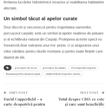
limitarea lucrărilor hidrotehnice invazive și reabilitarea habitatelor
afectate.
Un simbol tăcut al apelor curate
Deși discret și necunoscut pentru majoritatea oamenilor,
porcușorul carpatic este un simbol al apelor neatinse de poluare
și al echilibrului natural din Carpați. Protejarea acestei specii nu
înseamnă doar salvarea unui mic pește, ci și asigurarea unui
viitor sănătos pentru râurile montane și pentru toate ființele care
depind de ele.
porcușor de izvor
porcușor de munte
Porcușorul carpatic
Romanogobio uranoscopus
simbol tăcut al apelor curate
PREV POST
NEXT POST
David Copperfield – o
Totul despre CBD: ce este
carte deopotrivă pentru
și care sunt beneficiile