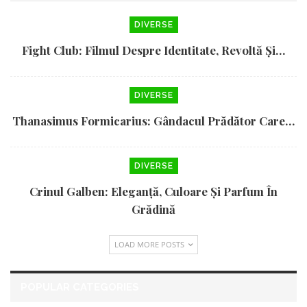
DIVERSE
Fight Club: Filmul Despre Identitate, Revoltă Și…
DIVERSE
Thanasimus Formicarius: Gândacul Prădător Care…
DIVERSE
Crinul Galben: Eleganță, Culoare Și Parfum În
Grădină
LOAD MORE POSTS
POPULAR CATEGORIES