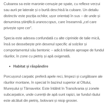
Culoarea sa este maronie-cenușie pe spate, cu reflexe verzui
sau aurii pe laterale și o burtă deschisă la culoare. Un detaliu
distinctiv este poziția ochilor, ușor orientați în sus – de unde și
denumirea științifică
uranoscopus
, care înseamnă „cel care
privește spre cer”.
Specia este adesea confundată cu alte ciprinide de talie mică,
însă se deosebește prin desenul specific al solzilor și
comportamentul său bentonic – adică trăiește aproape de fundul
râurilor, în zone cu pietriș și apă oxigenată.
Habitat și răspândire
Porcușorul carpatic preferă apele reci, limpezi și curgătoare ale
râurilor montane, în special în bazinul superior al Oltului,
Mureșului și Târnavelor. Este întâlnit în Transilvania și zonele
subcarpatice, unde curenții de apă sunt rapizi, iar fundul râului
este alcătuit din pietriș, bolovani și nisip grosier.