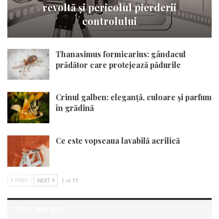
revoltă și pericolul pierderii
controlului
Thanasimus formicarius: gândacul
prădător care protejează pădurile
Crinul galben: eleganță, culoare și parfum
în grădină
Ce este vopseaua lavabilă acrilică
PREV
NEXT
1 of 55
CELE MAI NOI