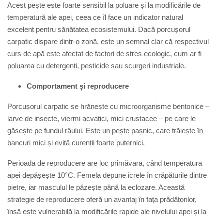
Acest pește este foarte sensibil la poluare și la modificările de
temperatură ale apei, ceea ce îl face un indicator natural
excelent pentru sănătatea ecosistemului. Dacă porcușorul
carpatic dispare dintr-o zonă, este un semnal clar că respectivul
curs de apă este afectat de factori de stres ecologic, cum ar fi
poluarea cu detergenți, pesticide sau scurgeri industriale.
Comportament și reproducere
Porcușorul carpatic se hrănește cu microorganisme bentonice –
larve de insecte, viermi acvatici, mici crustacee – pe care le
găsește pe fundul râului. Este un pește pașnic, care trăiește în
bancuri mici și evită curenții foarte puternici.
Perioada de reproducere are loc primăvara, când temperatura
apei depășește 10°C. Femela depune icrele în crăpăturile dintre
pietre, iar masculul le păzește până la eclozare. Această
strategie de reproducere oferă un avantaj în fața prădătorilor,
însă este vulnerabilă la modificările rapide ale nivelului apei și la