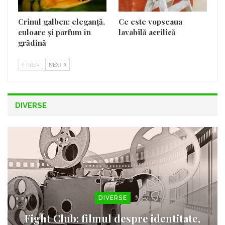
Crinul galben: eleganță,
Ce este vopseaua
culoare și parfum în
lavabilă acrilică
grădină
PREV
NEXT
DIVERSE
DIVERSE
Fight Club: filmul despre identitate,