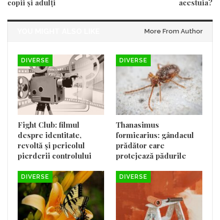
copii și adulți
acestuia?
YOU MIGHT ALSO LIKE
More From Author
DIVERSE
DIVERSE
Fight Club: filmul
Thanasimus
despre identitate,
formicarius: gândacul
revoltă și pericolul
prădător care
pierderii controlului
protejează pădurile
DIVERSE
DIVERSE