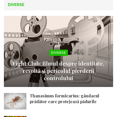
DIVERSE
DIVERSE
Fight Club: filmul despre identitate,
revoltă și pericolul pierderii
controlului
Thanasimus formicarius: gândacul
prădător care protejează pădurile