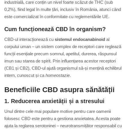
industrială, care conțin un nivel foarte scăzut de THC (sub
0,2%), fiind legal în multe țări, inclusiv în România, atunci când
este comercializat în conformitate cu reglementările UE.
Cum funcționează CBD în organism?
CBD-ul interacționează cu
sistemul endocanabinoid
al
corpului uman – un sistem complex de receptori care reglează
funcții esențiale precum somnul, apetitul, durerea, răspunsul
imun sau starea de spirit. Prin influențarea acestor receptori
(CB1 și CB2), CBD-ul ajută organismul să-și mențină echilibrul
intern, cunoscut și ca
homeostazie
.
Beneficiile CBD asupra sănătății
1.
Reducerea anxietății și a stresului
Unul dintre cele mai populare motive pentru care oamenii
folosesc CBD este pentru a gestiona anxietatea. Acesta poate
ajuta la reglarea serotoninei – neurotransmițător responsabil cu