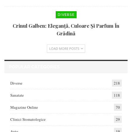
DIVERSE
Crinul Galben: Eleganță, Culoare Și Parfum În
Grădină
LOAD MORE POSTS
POPULAR CATEGORIES
Diverse
218
Sanatate
118
Magazine Online
70
Clinici Stomatologice
29
Auto
19