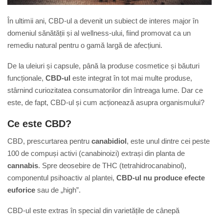
În ultimii ani, CBD-ul a devenit un subiect de interes major în
domeniul sănătății și al wellness-ului, fiind promovat ca un
remediu natural pentru o gamă largă de afecțiuni.
De la uleiuri și capsule, până la produse cosmetice și băuturi
funcționale,
CBD-ul
este integrat în tot mai multe produse,
stârnind curiozitatea consumatorilor din întreaga lume. Dar ce
este, de fapt, CBD-ul și cum acționează asupra organismului?
Ce este CBD?
CBD, prescurtarea pentru
canabidiol
, este unul dintre cei peste
100 de compuși activi (canabinoizi) extrași din planta de
cannabis
. Spre deosebire de THC (tetrahidrocanabinol),
componentul psihoactiv al plantei,
CBD-ul nu produce efecte
euforice
sau de „high”.
CBD-ul este extras în special din varietățile de cânepă