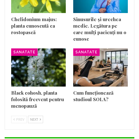
Chelidonium majus:
Sinusurile și urechea
planta cunoscută ca
medie. Legătura pe
rostopască
care mulți pacienți nu o
cunosc
SANATATE
SANATATE
Black cohosh, planta
Cum funcționează
folosită frecvent pentru
studioul SOLA?
menopauză
PREV
NEXT