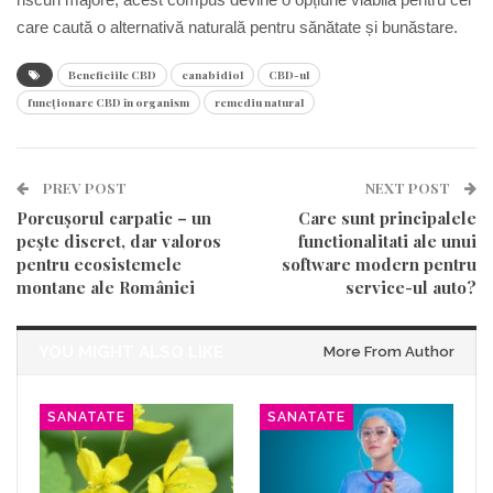
care caută o alternativă naturală pentru sănătate și bunăstare.
Beneficiile CBD
canabidiol
CBD-ul
funcționare CBD în organism
remediu natural
PREV POST
NEXT POST
Porcușorul carpatic – un
Care sunt principalele
pește discret, dar valoros
functionalitati ale unui
pentru ecosistemele
software modern pentru
montane ale României
service-ul auto?
YOU MIGHT ALSO LIKE
More From Author
SANATATE
SANATATE