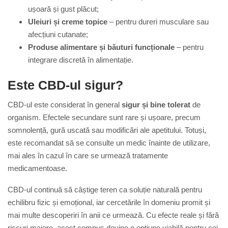
ușoară și gust plăcut;
Uleiuri și creme topice
– pentru dureri musculare sau
afecțiuni cutanate;
Produse alimentare și băuturi funcționale
– pentru
integrare discretă în alimentație.
Este CBD-ul sigur?
CBD-ul este considerat în general
sigur și bine tolerat
de
organism. Efectele secundare sunt rare și ușoare, precum
somnolență, gură uscată sau modificări ale apetitului. Totuși,
este recomandat să se consulte un medic înainte de utilizare,
mai ales în cazul în care se urmează tratamente
medicamentoase.
CBD-ul continuă să câștige teren ca soluție naturală pentru
echilibru fizic și emoțional, iar cercetările în domeniu promit și
mai multe descoperiri în anii ce urmează. Cu efecte reale și fără
riscuri majore, acest compus devine o opțiune viabilă pentru cei