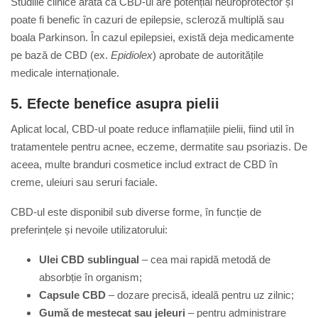
Studiile clinice arată că CBD-ul are potențial neuroprotector și
poate fi benefic în cazuri de epilepsie, scleroză multiplă sau
boala Parkinson. În cazul epilepsiei, există deja medicamente
pe bază de CBD (ex.
Epidiolex
) aprobate de autoritățile
medicale internaționale.
5.
Efecte benefice asupra pielii
Aplicat local, CBD-ul poate reduce inflamațiile pielii, fiind util în
tratamentele pentru acnee, eczeme, dermatite sau psoriazis. De
aceea, multe branduri cosmetice includ extract de CBD în
creme, uleiuri sau seruri faciale.
CBD-ul este disponibil sub diverse forme, în funcție de
preferințele și nevoile utilizatorului:
Ulei CBD sublingual
– cea mai rapidă metodă de
absorbție în organism;
Capsule CBD
– dozare precisă, ideală pentru uz zilnic;
Gumă de mestecat sau jeleuri
– pentru administrare