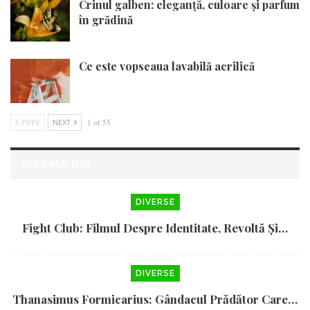
Crinul galben: eleganță, culoare și parfum
în grădină
Ce este vopseaua lavabilă acrilică
PREV
NEXT
1 of 55
CELE MAI NOI
DIVERSE
Fight Club: Filmul Despre Identitate, Revoltă Și…
DIVERSE
Thanasimus Formicarius: Gândacul Prădător Care…