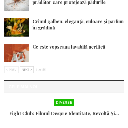
prădător care protejează pădurile
Crinul galben: eleganță, culoare și parfum
în grădină
Ce este vopseaua lavabilă acrilică
PREV
NEXT
1 of 55
CELE MAI NOI
DIVERSE
Fight Club: Filmul Despre Identitate, Revoltă Și…