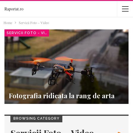
Raportat.ro
Home
Servicii Foto – Video
SERVICII FOTO - VIDEO
Fotografia ridicata la rang de arta
BROWSING CATEGORY
Servicii Foto – Video