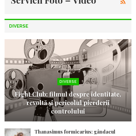
DIVERSE
DIVERSE
Fight Club: filmul despre identitate,
revoltă și pericolul pierderii
controlului
Thanasimus formicarius: gândacul