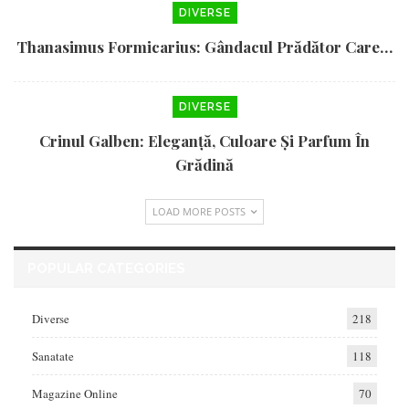
DIVERSE
Thanasimus Formicarius: Gândacul Prădător Care…
DIVERSE
Crinul Galben: Eleganță, Culoare Și Parfum În
Grădină
LOAD MORE POSTS
POPULAR CATEGORIES
Diverse
218
Sanatate
118
Magazine Online
70