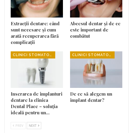
Extracții dentare: când
Abcesul dentar și de ce
sunt necesare și cum
este important de
arată recuperarea fără
combătut
complicații
CLINICI STOMATOLOGICE
CLINICI STOMATOLOGICE
Inserarea de implanturi
De ce să alegem un
dentare la clinica
implant dentar?
Dental Place – soluția
ideală pentru un…
PREV
NEXT