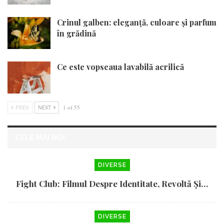
Crinul galben: eleganță, culoare și parfum
în grădină
Ce este vopseaua lavabilă acrilică
PREV
NEXT
1 of 55
CELE MAI NOI
DIVERSE
Fight Club: Filmul Despre Identitate, Revoltă Și…
DIVERSE