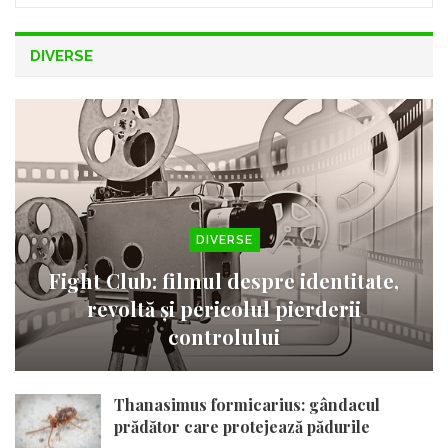
DIVERSE
DIVERSE
Fight Club: filmul despre identitate,
revoltă și pericolul pierderii
controlului
Thanasimus formicarius: gândacul
prădător care protejează pădurile