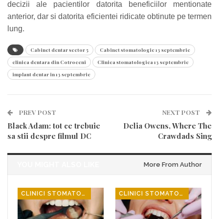
decizii ale pacientilor datorita beneficiilor mentionate
anterior, dar si datorita eficientei ridicate obtinute pe termen
lung.
Cabinet dentar sector 5
Cabinet stomatologic 13 septembrie
clinica dentara din Cotroceni
Clinica stomatologica 13 septembrie
implant dentar in 13 septembrie
PREV POST
NEXT POST
Black Adam: tot ce trebuie
Delia Owens, Where The
sa stii despre filmul DC
Crawdads Sing
YOU MIGHT ALSO LIKE
More From Author
CLINICI STOMATOLOGICE
CLINICI STOMATOLOGICE