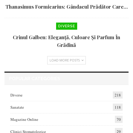
Thanasimus Formicarius: Gândacul Prădător Care…
DIVERSE
Crinul Galben: Eleganță, Culoare Și Parfum În
Grădină
LOAD MORE POSTS
POPULAR CATEGORIES
Diverse
218
Sanatate
118
Magazine Online
70
Clinici Stomatologice
29