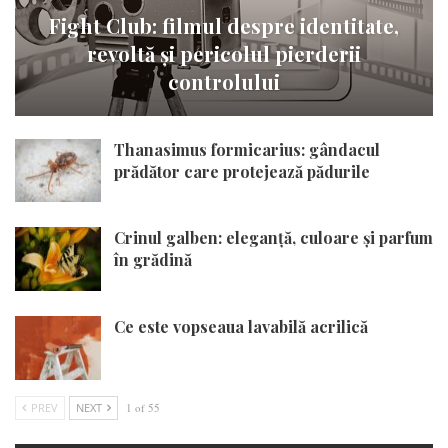
Fight Club: filmul despre identitate,
revoltă și pericolul pierderii
controlului
Thanasimus formicarius: gândacul
prădător care protejează pădurile
Crinul galben: eleganță, culoare și parfum
în grădină
Ce este vopseaua lavabilă acrilică
PREV
NEXT
1 of 55