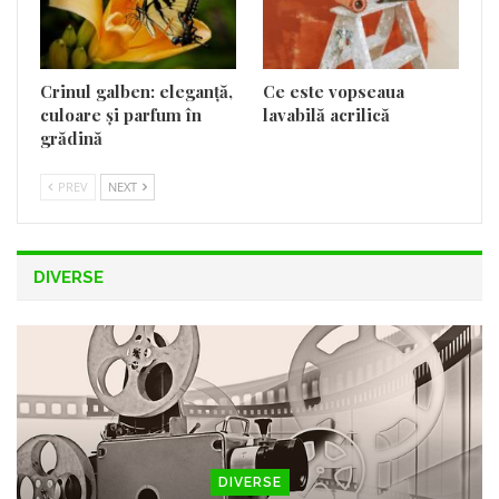
Crinul galben: eleganță,
Ce este vopseaua
culoare și parfum în
lavabilă acrilică
grădină
PREV
NEXT
DIVERSE
DIVERSE