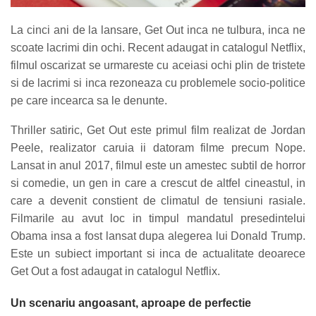
La cinci ani de la lansare, Get Out inca ne tulbura, inca ne
scoate lacrimi din ochi. Recent adaugat in catalogul Netflix,
filmul oscarizat se urmareste cu aceiasi ochi plin de tristete
si de lacrimi si inca rezoneaza cu problemele socio-politice
pe care incearca sa le denunte.
Thriller satiric, Get Out este primul film realizat de Jordan
Peele, realizator caruia ii datoram filme precum Nope.
Lansat in anul 2017, filmul este un amestec subtil de horror
si comedie, un gen in care a crescut de altfel cineastul, in
care a devenit constient de climatul de tensiuni rasiale.
Filmarile au avut loc in timpul mandatul presedintelui
Obama insa a fost lansat dupa alegerea lui Donald Trump.
Este un subiect important si inca de actualitate deoarece
Get Out a fost adaugat in catalogul Netflix.
Un scenariu angoasant, aproape de perfectie