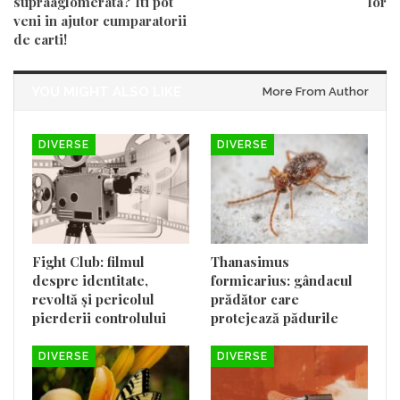
supraaglomerata? Iti pot
lor
veni in ajutor cumparatorii
de carti!
YOU MIGHT ALSO LIKE
More From Author
DIVERSE
DIVERSE
Fight Club: filmul
Thanasimus
despre identitate,
formicarius: gândacul
revoltă și pericolul
prădător care
pierderii controlului
protejează pădurile
DIVERSE
DIVERSE