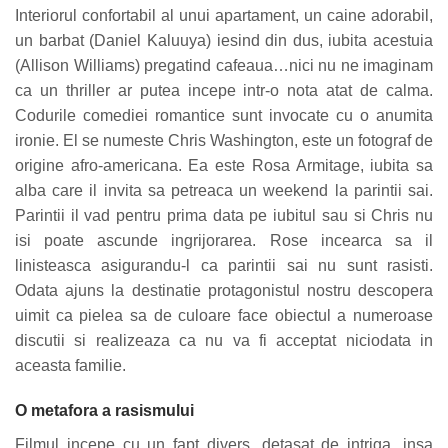
Interiorul confortabil al unui apartament, un caine adorabil,
un barbat (Daniel Kaluuya) iesind din dus, iubita acestuia
(Allison Williams) pregatind cafeaua…nici nu ne imaginam
ca un thriller ar putea incepe intr-o nota atat de calma.
Codurile comediei romantice sunt invocate cu o anumita
ironie. El se numeste Chris Washington, este un fotograf de
origine afro-americana. Ea este Rosa Armitage, iubita sa
alba care il invita sa petreaca un weekend la parintii sai.
Parintii il vad pentru prima data pe iubitul sau si Chris nu
isi poate ascunde ingrijorarea. Rose incearca sa il
linisteasca asigurandu-l ca parintii sai nu sunt rasisti.
Odata ajuns la destinatie protagonistul nostru descopera
uimit ca pielea sa de culoare face obiectul a numeroase
discutii si realizeaza ca nu va fi acceptat niciodata in
aceasta familie.
O metafora a rasismului
Filmul incepe cu un fapt divers, detasat de intriga, insa