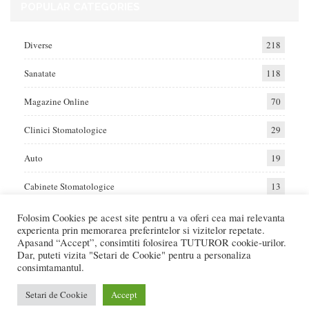
POPULAR CATEGORIES
Diverse
218
Sanatate
118
Magazine Online
70
Clinici Stomatologice
29
Auto
19
Cabinete Stomatologice
13
Folosim Cookies pe acest site pentru a va oferi cea mai relevanta
experienta prin memorarea preferintelor si vizitelor repetate.
Home
Auto
Diverse
Sanatate
Apasand “Accept”, consimtiti folosirea TUTUROR cookie-urilor.
Dar, puteti vizita "Setari de Cookie" pentru a personaliza
consimtamantul.
© 2017 - Raportat.ro
Va raportam cele mai bune oferte de servicii si produse din Romania. Recenzii
Setari de Cookie
Accept
Online care va ajuta sa faceti cea mai buna alegere.