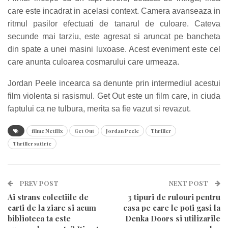
care este incadrat in acelasi context. Camera avanseaza in
ritmul pasilor efectuati de tanarul de culoare. Cateva
secunde mai tarziu, este agresat si aruncat pe bancheta
din spate a unei masini luxoase. Acest eveniment este cel
care anunta culoarea cosmarului care urmeaza.
Jordan Peele incearca sa denunte prin intermediul acestui
film violenta si rasismul. Get Out este un film care, in ciuda
faptului ca ne tulbura, merita sa fie vazut si revazut.
filme Netflix
Get Out
Jordan Peele
Thriller
Thriller satiric
PREV POST
NEXT POST
Ai strans colectiile de
3 tipuri de rulouri pentru
carti de la ziare si acum
casa pe care le poti gasi la
biblioteca ta este
Denka Doors si utilizarile