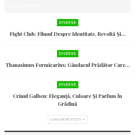
CELE MAI NOI
DIVERSE
Fight Club: Filmul Despre Identitate, Revoltă Și…
DIVERSE
Thanasimus Formicarius: Gândacul Prădător Care…
DIVERSE
Crinul Galben: Eleganță, Culoare Și Parfum În
Grădină
LOAD MORE POSTS