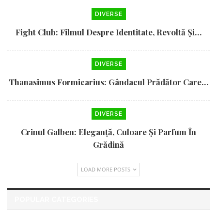
DIVERSE
Fight Club: Filmul Despre Identitate, Revoltă Și…
DIVERSE
Thanasimus Formicarius: Gândacul Prădător Care…
DIVERSE
Crinul Galben: Eleganță, Culoare Și Parfum În
Grădină
LOAD MORE POSTS
POPULAR CATEGORIES