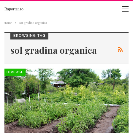
Raportat.ro
Home
sol gradina organica
BROWSING TAG
sol gradina organica
DIVERSE