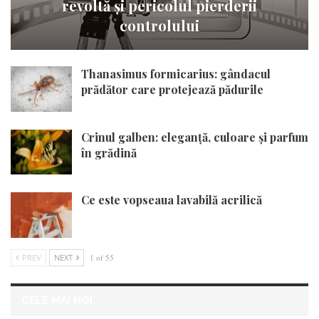
revoltă și pericolul pierderii
controlului
Thanasimus formicarius: gândacul
prădător care protejează pădurile
Crinul galben: eleganță, culoare și parfum
în grădină
Ce este vopseaua lavabilă acrilică
PREV
NEXT
1 of 55
CELE MAI NOI