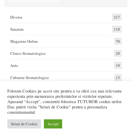
POPULAR CATEGORIES
Diverse
217
Sanatate
118
Magazine Online
70
Clinici Stomatologice
29
Auto
19
Cabinete Stomatologice
13
Folosim Cookies pe acest site pentru a va oferi cea mai relevanta
experienta prin memorarea preferintelor si vizitelor repetate.
Home
Auto
Diverse
Sanatate
Apasand “Accept”, consimtiti folosirea TUTUROR cookie-urilor.
Dar, puteti vizita "Setari de Cookie" pentru a personaliza
consimtamantul.
© 2017 - Raportat.ro
Va raportam cele mai bune oferte de servicii si produse din Romania. Recenzii
Setari de Cookie
Accept
Online care va ajuta sa faceti cea mai buna alegere.