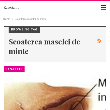
Raportat.ro
Home
Scoaterea maselei de minte
BROWSING TAG
Scoaterea maselei de
minte
SANATATE