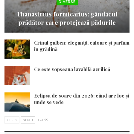
DIVERSE
Thanasimus formicarius: gândacul
prădător care protejează pădurile
Crinul galben: eleganță, culoare și parfum
în grădină
Ce este vopseaua lavabilă acrilică
Eclipsa de soare din 2026: când are loc și
unde se vede
PREV
NEXT
1 of 55