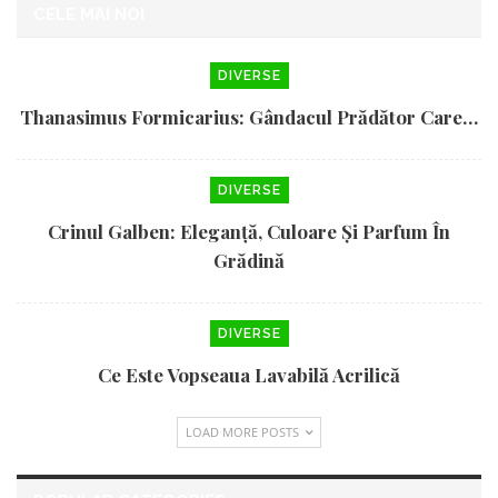
CELE MAI NOI
DIVERSE
Thanasimus Formicarius: Gândacul Prădător Care…
DIVERSE
Crinul Galben: Eleganță, Culoare Și Parfum În
Grădină
DIVERSE
Ce Este Vopseaua Lavabilă Acrilică
LOAD MORE POSTS