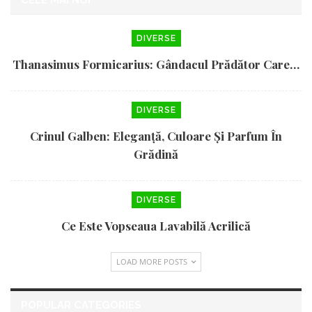
CELE MAI NOI
DIVERSE
Thanasimus Formicarius: Gândacul Prădător Care…
DIVERSE
Crinul Galben: Eleganță, Culoare Și Parfum În
Grădină
DIVERSE
Ce Este Vopseaua Lavabilă Acrilică
LOAD MORE POSTS
POPULAR CATEGORIES