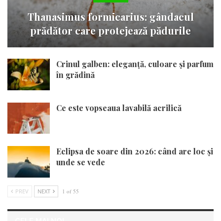
Thanasimus formicarius: gândacul
prădător care protejează pădurile
Crinul galben: eleganță, culoare și parfum
în grădină
Ce este vopseaua lavabilă acrilică
Eclipsa de soare din 2026: când are loc și
unde se vede
PREV
NEXT
1 of 55