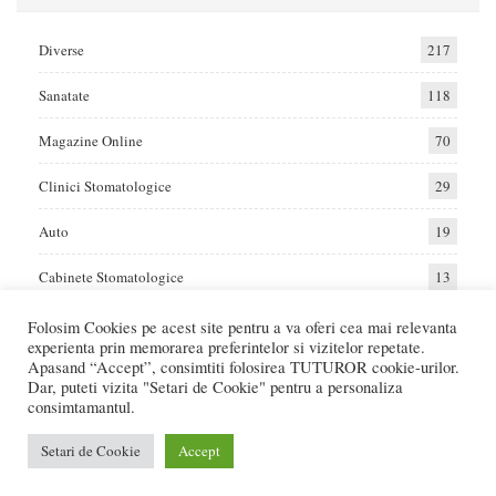
Diverse
217
Sanatate
118
Magazine Online
70
Clinici Stomatologice
29
Auto
19
Cabinete Stomatologice
13
Folosim Cookies pe acest site pentru a va oferi cea mai relevanta
experienta prin memorarea preferintelor si vizitelor repetate.
Home
Auto
Diverse
Sanatate
Apasand “Accept”, consimtiti folosirea TUTUROR cookie-urilor.
Dar, puteti vizita "Setari de Cookie" pentru a personaliza
consimtamantul.
© 2017 - Raportat.ro
Va raportam cele mai bune oferte de servicii si produse din Romania. Recenzii
Setari de Cookie
Accept
Online care va ajuta sa faceti cea mai buna alegere.