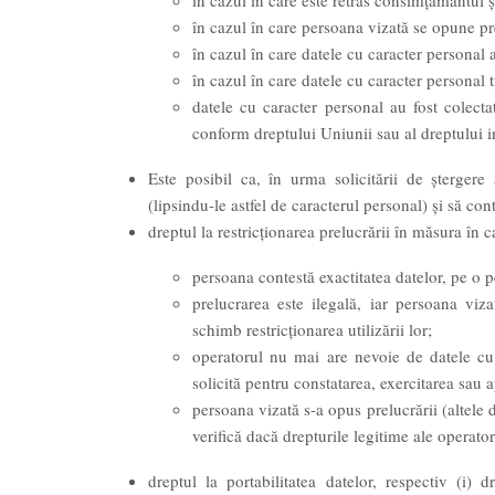
în cazul în care este retras consimțământul ș
în cazul în care persoana vizată se opune pre
în cazul în care datele cu caracter personal a
în cazul în care datele cu caracter personal t
datele cu caracter personal au fost colectat
conform dreptului Uniunii sau al dreptului in
Este posibil ca, în urma solicitării de ștergere
(lipsindu-le astfel de caracterul personal) și să con
dreptul la restricționarea prelucrării în măsura în c
persoana contestă exactitatea datelor, pe o p
prelucrarea este ilegală, iar persoana viza
schimb restricționarea utilizării lor;
operatorul nu mai are nevoie de datele cu 
solicită pentru constatarea, exercitarea sau 
persoana vizată s-a opus prelucrării (altele 
verifică dacă drepturile legitime ale operato
dreptul la portabilitatea datelor, respectiv (i)