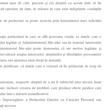
format ușor de citit, precum și (ii) dreptul ca aceste date să fie
 alt operator de date, în măsura în care sunt îndeplinite condițiile
ile de prelucrare se poate exercita prin transmiterea unei solicitări
ția particulară în care se află persoana vizată, ca datele care o
ului legitim al Administratorul Site-ului sau în temeiul interesului
inistratorul Site-ului poate demonstra că are motive legitime și
prevalează asupra intereselor, drepturilor și libertăților persoanelor
tarea sau apararea unui drept în instanță;
o justificare, că datele care o vizează să fie prelucrate în scop de
automate, respectiv dreptul de a nu fi subiectul unei decizii luate
te, inclusiv crearea de profiluri, care produce efecte juridice care
ilar într-o măsură semnificativă;
e Supraveghere a Prelucrării Datelor cu Caracter Personal sau
ați necesar.