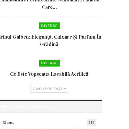
Care…
DIVERSE
rinul Galben: Eleganță, Culoare Și Parfum În
Grădină
DIVERSE
Ce Este Vopseaua Lavabilă Acrilică
LOAD MORE POSTS
POPULAR CATEGORIES
Diverse
217