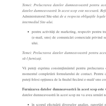
Temei: Prelucrarea datelor dumneavoastră pentru aces
datelor dumneavoastră în acest scop este necesară. Refu
Administratorul Site-ului
de a respecta obligațiile legale 
intermediul Site-ului.
pentru activităţi de marketing, respectiv pentru t
(e-mail, sms) de comunicări comerciale privind ser
ului.
Temei: Prelucrarea datelor dumneavoastră pentru aces
să-l furnizați.
Vă puteți exprima consimțământul pentru prelucrarea d
momentul completării formularului de contact. Pentru 
puteți folosi opţiunea de la finalul fiecărui e-mail/ sms 
Furnizarea datelor dumneavoastră în acest scop este 
datelor dumneavoastră în acest scop nu va avea urmări 
în scopul efectuării diverselor analize, raportări