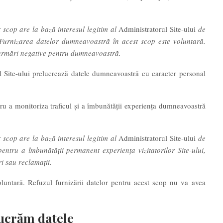
scop are la bază interesul legitim al
Administratorul Site-ului
de
 Furnizarea datelor dumneavoastră în acest scop este voluntară.
 urmări negative pentru dumneavoastră.
ul Site-ului prelucrează datele dumneavoastră cu caracter personal
ntru a monitoriza traficul și a îmbunătăţii experiența dumneavoastră
scop are la bază interesul legitim al
Administratorul Site-ului
de
entru a îmbunătății permanent experiența vizitatorilor Site-ului,
ri sau reclamații.
luntară. Refuzul furnizării datelor pentru acest scop nu va avea
lucrăm datele