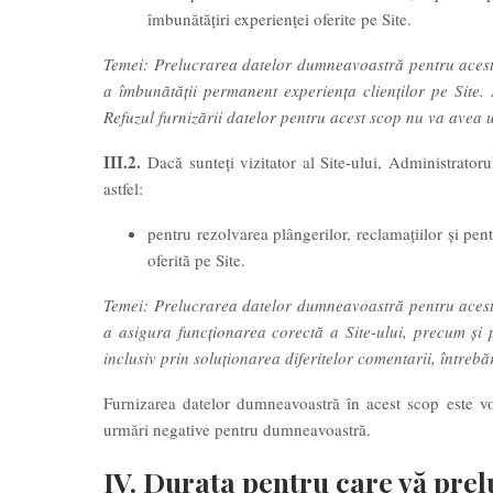
îmbunătăţiri experienței oferite pe Site.
Temei: Prelucrarea datelor dumneavoastră pentru acest 
a îmbunătății permanent experiența clienților pe Site.
Refuzul furnizării datelor pentru acest scop nu va avea
III.2.
Dacă sunteți vizitator al Site-ului, Administrator
astfel:
pentru rezolvarea plângerilor, reclamaţiilor şi pe
oferită pe Site.
Temei: Prelucrarea datelor dumneavoastră pentru acest 
a asigura funcționarea corectă a Site-ului, precum și p
inclusiv prin soluționarea diferitelor comentarii, întrebă
Furnizarea datelor dumneavoastră în acest scop este vo
urmări negative pentru dumneavoastră.
IV. Durata pentru care vă pre