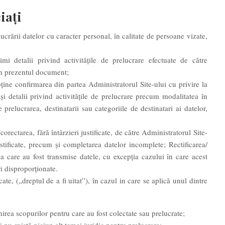
iați
lucrării datelor cu caracter personal, în calitate de persoane vizate,
mi detalii privind activitățile de prelucrare efectuate de către
în prezentul document;
bține confirmarea din partea Administratorul Site-ului cu privire la
i detalii privind activitățile de prelucrare precum modalitatea în
 prelucrarea, destinatarii sau categoriile de destinatari ai datelor,
corectarea, fără întârzieri justificate, de către Administratorul Site-
stificate, precum și completarea datelor incomplete; Rectificarea/
a care au fost transmise datele, cu excepția cazului în care acest
i disproporționate.
icate, („dreptul de a fi uitat”), în cazul in care se aplică unul dintre
irea scopurilor pentru care au fost colectate sau prelucrate;