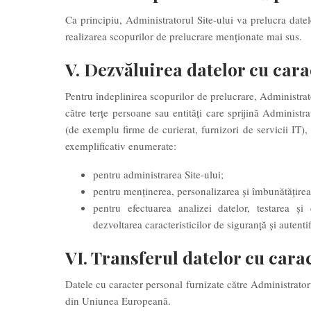
Ca principiu, Administratorul Site-ului va prelucra date
realizarea scopurilor de prelucrare menționate mai sus.
V. Dezvăluirea datelor cu cara
Pentru îndeplinirea scopurilor de prelucrare, Administrat
către terțe persoane sau entități care sprijină Administrat
(de exemplu firme de curierat, furnizori de servicii IT), 
exemplificativ enumerate:
pentru administrarea Site-ului;
pentru menținerea, personalizarea și îmbunătățirea S
pentru efectuarea analizei datelor, testarea și 
dezvoltarea caracteristicilor de siguranță și autentif
VI. Transferul datelor cu cara
Datele cu caracter personal furnizate către Administratorul
din Uniunea Europeană.