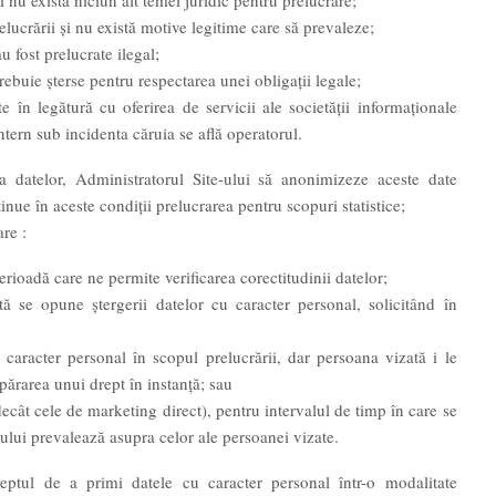
i nu există niciun alt temei juridic pentru prelucrare;
lucrării și nu există motive legitime care să prevaleze;
u fost prelucrate ilegal;
rebuie șterse pentru respectarea unei obligații legale;
e în legătură cu oferirea de servicii ale societății informaționale
tern sub incidenta căruia se află operatorul.
 a datelor, Administratorul Site-ului să anonimizeze aceste date
tinue în aceste condiții prelucrarea pentru scopuri statistice;
are :
erioadă care ne permite verificarea corectitudinii datelor;
tă se opune ștergerii datelor cu caracter personal, solicitând în
caracter personal în scopul prelucrării, dar persoana vizată i le
apărarea unui drept în instanță; sau
decât cele de marketing direct), pentru intervalul de timp în care se
rului prevalează asupra celor ale persoanei vizate.
 dreptul de a primi datele cu caracter personal într-o modalitate