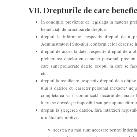
VII. Drepturile de care benefic
În condițiile prevăzute de legislația în materia pre
beneficiați de următoarele drepturi:
dreptul la informare, respectiv dreptul de a pri
Administratorul Site-ului
,
conform celor descrise 
dreptul de acces la date, respectiv dreptul de a o
prelucrarea datelor cu caracter personal, precum ș
care sunt prelucrate datele, scopul în care se face
etc;
dreptul la rectificare, respectiv dreptul de a obține 
ului a datelor cu caracter personal inexacte/ neju
completarea va fi comunicată fiecărui destinatar l
lucru se dovedește imposibil sau presupune efortur
dreptul la ștergerea datelor, fără întârzieri nejustif
următoarele motive:
acestea nu mai sunt necesare pentru îndeplin