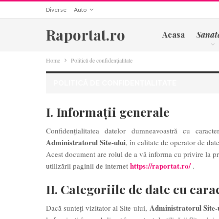
Diverse
Auto
Raportat.ro
Acasa
Sanat
Home
Politică de confidențialitate
POLITICĂ DE CONFIDENȚIALITATE
I. Informații generale
Confidențialitatea datelor dumneavoastră cu caracte
Administratorul Site-ului
, în calitate de operator de date
Acest document are rolul de a vă informa cu privire la p
https://raportat.ro/
utilizării paginii de internet
.
II. Categoriile de date cu car
Administratorul Site-
Dacă sunteți vizitator al Site-ului,