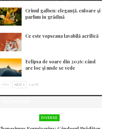
Crinul galben: eleganță, culoare și
parfum în grădină
Ce este vopseaua lavabilă acrilică
Eclipsa de soare din 2026: când
are loc și unde se vede
PREV
NEXT
1 of 55
CELE MAI NOI
DIVERSE
Thanasimus Formicarius: Gândacul Prădător