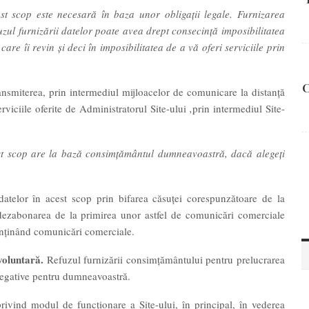
t scop este necesară în baza unor obligații legale. Furnizarea
zul furnizării datelor poate avea drept consecință imposibilitatea
care îi revin și deci în imposibilitatea de a vă oferi serviciile prin
C
ransmiterea, prin intermediul mijloacelor de comunicare la distanţă
viciile oferite de Administratorul Site-ului
,
prin intermediul Site-
t scop are la bază consimțământul dumneavoastră, dacă alegeți
atelor în acest scop prin bifarea căsuței corespunzătoare de la
dezabonarea de la primirea unor astfel de comunicări comerciale
conţinând comunicări comerciale.
voluntară.
Refuzul furnizării consimțământului pentru prelucrarea
negative pentru dumneavoastră.
 privind modul de funcționare a Site-ului, în principal, în vederea