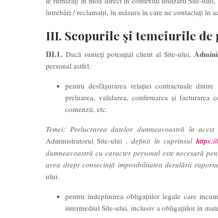
le furnizați în mod direct în contextul utilizării Site-ului
întrebări / reclamații, în măsura în care ne contactați în ac
III. Scopurile și temeiurile de
III.1.
Adminis
Dacă sunteți potențial client al Site-ului,
personal astfel:
pentru desfășurarea relației contractuale dint
preluarea, validarea, confirmarea şi facturarea 
comenzii, etc.
Temei: Prelucrarea datelor dumneavoastră în acest 
Administratorul Site-ului
, definit în cuprinsul
https:/
dumneavoastră cu caracter personal este necesară pentr
avea drept consecință imposibilitatea derulării raport
ului.
pentru îndeplinirea obligațiilor legale care incum
intermediul Site-ului, inclusiv a obligațiilor în mat