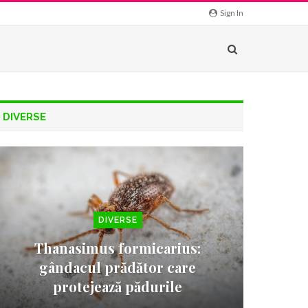
Sign In
DIVERSE
DIVERSE
Thanasimus formicarius:
gândacul prădător care
protejează pădurile