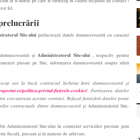
, cum ar fi datele pe care le furnizați în cadrul secțiunii de contact /
est fel.
 prelucrării
tratorul Site-ului
prelucrează datele dumneavoastră cu caracter
Administratorul Site-ului
re dumneavoastră şi
, respectiv pentru
comenzii plasate pe Site, informarea dumneavoastră asupra stării
scop are la bază contractul încheiat între dumneavoastră și
/raportat.ro/politica-privind-fisierele-cookies/
.Furnizarea datelor
u executareaa acestui contract. Refuzul furnizării datelor poate
urilor contractuale dintre dumneavoastră și
Administratorul Site-
bă Administratorul Site-ului în contextul serviciilor prestate prin
erie fiscală, precum și în materie de arhivare.