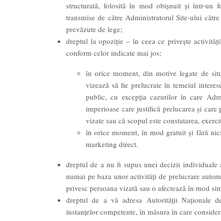
structurată, folosită în mod obișnuit și într-un 
transmise de către Administratorul Site-ului către
prevăzute de lege;
dreptul la opoziție – în ceea ce privește activităț
conform celor indicate mai jos;
în orice moment, din motive legate de situa
vizează să fie prelucrate în temeiul interes
public, cu excepția cazurilor în care Adm
imperioase care justifică prelucarea și care 
vizate sau că scopul este constatarea, exerci
în orice moment, în mod gratuit și fără nici
marketing direct.
dreptul de a nu fi supus unei decizii individuale 
numai pe baza unor activități de prelucrare automa
privesc persoana vizată sau o afectează în mod sim
dreptul de a vă adresa Autorităţii Naţionale d
instanțelor competente, în măsura în care consider