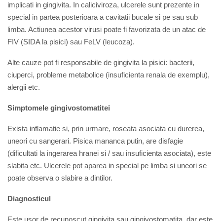
implicati in gingivita. In caliciviroza, ulcerele sunt prezente in
special in partea posterioara a cavitatii bucale si pe sau sub
limba. Actiunea acestor virusi poate fi favorizata de un atac de
FIV (SIDA la pisici) sau FeLV (leucoza).
Alte cauze pot fi responsabile de gingivita la pisici: bacterii,
ciuperci, probleme metabolice (insuficienta renala de exemplu),
alergii etc.
Simptomele gingivostomatitei
Exista inflamatie si, prin urmare, roseata asociata cu durerea,
uneori cu sangerari.
Pisica mananca putin, are disfagie
(dificultati la ingerarea hranei si / sau insuficienta asociata), este
slabita etc.
Ulcerele pot aparea in special pe limba si uneori se
poate observa o slabire a dintilor.
Diagnosticul
Este usor de recunoscut gingivita sau gingivostomatita, dar este