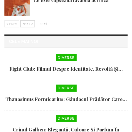
Ce este vopseaua lavabilă acrilică
PREV
NEXT
1 of 55
CELE MAI NOI
DIVERSE
Fight Club: Filmul Despre Identitate, Revoltă Și…
DIVERSE
Thanasimus Formicarius: Gândacul Prădător Care…
DIVERSE
Crinul Galben: Eleganță, Culoare Și Parfum În