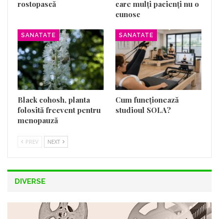
rostopască
care mulți pacienți nu o
cunosc
SANATATE
SANATATE
Black cohosh, planta
Cum funcționează
folosită frecvent pentru
studioul SOLA?
menopauză
PREV
NEXT
DIVERSE