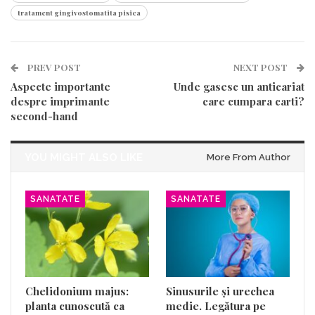
tratament gingivostomatita pisica
PREV POST
NEXT POST
Aspecte importante
Unde gasesc un anticariat
despre imprimante
care cumpara carti?
second-hand
YOU MIGHT ALSO LIKE
More From Author
SANATATE
SANATATE
Chelidonium majus:
Sinusurile și urechea
planta cunoscută ca
medie. Legătura pe