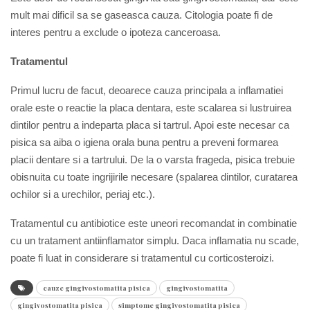
mult mai dificil sa se gaseasca cauza.
Citologia poate fi de
interes pentru a exclude o ipoteza canceroasa.
Tratamentul
Primul lucru de facut, deoarece cauza principala a inflamatiei
orale este o reactie la placa dentara, este scalarea si lustruirea
dintilor pentru a indeparta placa si tartrul. Apoi este necesar ca
pisica sa aiba o igiena orala buna pentru a preveni formarea
placii dentare si a tartrului. De la o varsta frageda, pisica trebuie
obisnuita cu toate ingrijirile necesare (spalarea dintilor, curatarea
ochilor si a urechilor, periaj etc.).
Tratamentul cu antibiotice este uneori recomandat in combinatie
cu un tratament antiinflamator simplu. Daca inflamatia nu scade,
poate fi luat in considerare si tratamentul cu corticosteroizi.
cauze gingivostomatita pisica
gingivostomatita
gingivostomatita pisica
simptome gingivostomatita pisica