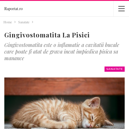
Raportat.ro
Home
Sanatate
Gingivostomatita La Pisici
Gingivostomatita este o inflamatie a cavitatii bucale
care poate fi atat de grava incat impiedica pisica sa
manance
SANATATE