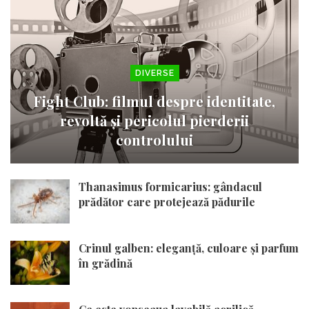
DIVERSE
Fight Club: filmul despre identitate,
revoltă și pericolul pierderii
controlului
Thanasimus formicarius: gândacul
prădător care protejează pădurile
Crinul galben: eleganță, culoare și parfum
în grădină