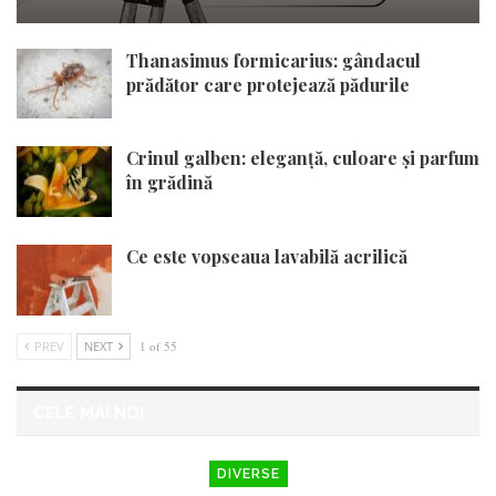
Thanasimus formicarius: gândacul
prădător care protejează pădurile
Crinul galben: eleganță, culoare și parfum
în grădină
Ce este vopseaua lavabilă acrilică
PREV
NEXT
1 of 55
CELE MAI NOI
DIVERSE