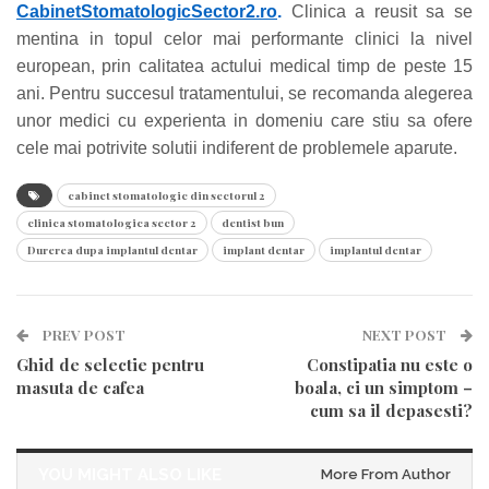
CabinetStomatologicSector2.ro
.
Clinica a reusit
sa se
mentina in topul celor mai performante clinici la nivel
european, prin calitatea actului medical timp de peste 15
ani.
Pentru succesul tratamentului, se recomanda alegerea
unor medici cu experienta in domeniu care stiu sa ofere
cele mai potrivite solutii indiferent de problemele aparute.
cabinet stomatologic din sectorul 2
clinica stomatologica sector 2
dentist bun
Durerea dupa implantul dentar
implant dentar
implantul dentar
PREV POST
NEXT POST
Ghid de selectie pentru
Constipatia nu este o
masuta de cafea
boala, ci un simptom –
cum sa il depasesti?
YOU MIGHT ALSO LIKE
More From Author