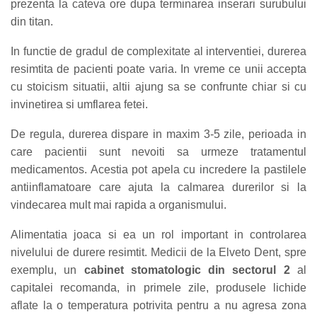
prezenta la cateva ore dupa terminarea inserari surubului
din titan.
In functie de gradul de complexitate al interventiei, durerea
resimtita de pacienti poate varia. In vreme ce unii accepta
cu stoicism situatii, altii ajung sa se confrunte chiar si cu
invinetirea si umflarea fetei.
De regula, durerea dispare in maxim 3-5 zile, perioada in
care pacientii sunt nevoiti sa urmeze tratamentul
medicamentos. Acestia pot apela cu incredere la pastilele
antiinflamatoare care ajuta la calmarea durerilor si la
vindecarea mult mai rapida a organismului.
Alimentatia joaca si ea un rol important in controlarea
nivelului de durere resimtit. Medicii de la Elveto Dent, spre
exemplu, un
cabinet stomatologic din sectorul 2
al
capitalei recomanda, in primele zile, produsele lichide
aflate la o temperatura potrivita pentru a nu agresa zona