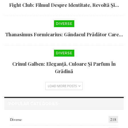
Fight Club: Filmul Despre Identitate, Revoltă Și…
DIVERSE
Thanasimus Formicarius: Gândacul Prădător Care…
DIVERSE
Crinul Galben: Eleganță, Culoare Și Parfum În
Grădină
LOAD MORE POSTS
POPULAR CATEGORIES
Diverse
218