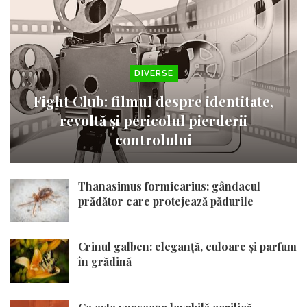
DIVERSE
Fight Club: filmul despre identitate,
revoltă și pericolul pierderii
controlului
Thanasimus formicarius: gândacul
prădător care protejează pădurile
Crinul galben: eleganță, culoare și parfum
în grădină