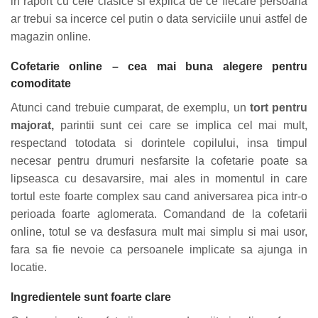
in raport cu cele clasice si explica de ce fiecare persoana
ar trebui sa incerce cel putin o data serviciile unui astfel de
magazin online.
Cofetarie online – cea mai buna alegere pentru
comoditate
Atunci cand trebuie cumparat, de exemplu, un
tort pentru
majorat,
parintii sunt cei care se implica cel mai mult,
respectand totodata si dorintele copilului, insa timpul
necesar pentru drumuri nesfarsite la cofetarie poate sa
lipseasca cu desavarsire, mai ales in momentul in care
tortul este foarte complex sau cand aniversarea pica intr-o
perioada foarte aglomerata. Comandand de la cofetarii
online, totul se va desfasura mult mai simplu si mai usor,
fara sa fie nevoie ca persoanele implicate sa ajunga in
locatie.
Ingredientele sunt foarte clare