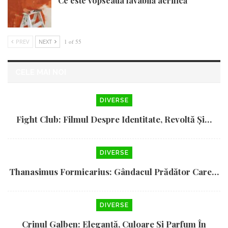
Ce este vopseaua lavabilă acrilică
PREV
NEXT
1 of 55
CELE MAI NOI
DIVERSE
Fight Club: Filmul Despre Identitate, Revoltă Și…
DIVERSE
Thanasimus Formicarius: Gândacul Prădător Care…
DIVERSE
Crinul Galben: Eleganță, Culoare Și Parfum În