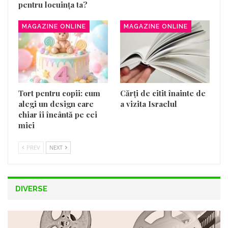
pentru locuința ta?
MAGAZINE ONLINE
MAGAZINE ONLINE
Tort pentru copii: cum
Cărți de citit înainte de
alegi un design care
a vizita Israelul
chiar îi încântă pe cei
mici
PREV
NEXT
DIVERSE