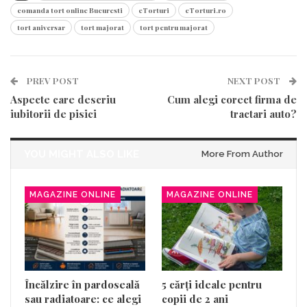
comanda tort online Bucuresti
eTorturi
eTorturi.ro
tort aniversar
tort majorat
tort pentru majorat
PREV POST
NEXT POST
Aspecte care descriu
Cum alegi corect firma de
iubitorii de pisici
tractari auto?
YOU MIGHT ALSO LIKE
More From Author
MAGAZINE ONLINE
MAGAZINE ONLINE
Încălzire în pardoseală
5 cărți ideale pentru
sau radiatoare: ce alegi
copii de 2 ani