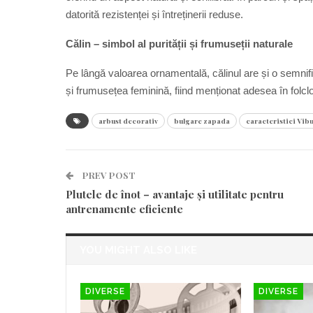
datorită rezistenței și întreținerii reduse.
Călin – simbol al purității și frumuseții naturale
Pe lângă valoarea ornamentală, călinul are și o semnific
și frumusețea feminină, fiind menționat adesea în folclo
arbust decorativ
bulgare zapada
caracteristici Vib
PREV POST
Plutele de înot – avantaje și utilitate pentru
antrenamente eficiente
YOU MIGHT ALSO LIKE
DIVERSE
DIVERSE