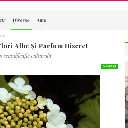
ate
Diverse
Auto
cret
Flori Albe Și Parfum Discret
o semnificație culturală
DIVERSE