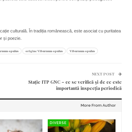
ație culturală. În tradiția românească, este asociat cu puritatea
r și poezie.
urnum opulus
origine Viburnum opulus
Viburnum opulus
NEXT POST
Stație ITP GNC – ce se verifică și de ce este
importantă inspecția periodică
More From Author
DIVERSE