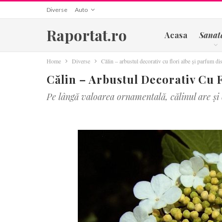
Diverse
Auto
Raportat.ro
Acasa
Sanat
Home
Diverse
Călin – arbustul decorativ cu flori albe și parfum dis
Călin – Arbustul Decorativ Cu 
Pe lângă valoarea ornamentală, călinul are și 