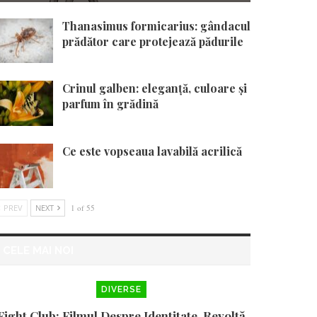
Thanasimus formicarius: gândacul
prădător care protejează pădurile
Crinul galben: eleganță, culoare și
parfum în grădină
Ce este vopseaua lavabilă acrilică
PREV
NEXT
1 of 55
CELE MAI NOI
DIVERSE
Fight Club: Filmul Despre Identitate, Revoltă