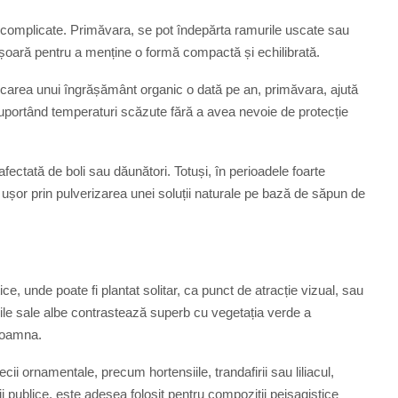
ții complicate. Primăvara, se pot îndepărta ramurile uscate sau
ușoară pentru a menține o formă compactă și echilibrată.
 aplicarea unui îngrășământ organic o dată pe an, primăvara, ajută
g, suportând temperaturi scăzute fără a avea nevoie de protecție
afectată de boli sau dăunători. Totuși, în perioadele foarte
e ușor prin pulverizarea unei soluții naturale pe bază de săpun de
ce, unde poate fi plantat solitar, ca punct de atracție vizual, sau
orile sale albe contrastează superb cu vegetația verde a
 toamna.
 ornamentale, precum hortensiile, trandafirii sau liliacul,
ții publice, este adesea folosit pentru compoziții peisagistice