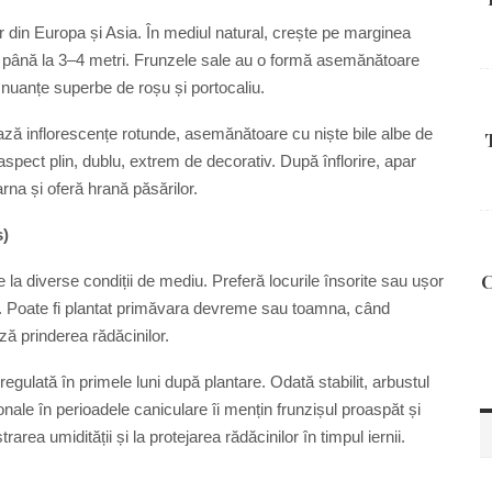
ar din Europa și Asia. În mediul natural, crește pe marginea
de până la 3–4 metri. Frunzele sale au o formă asemănătoare
ă nuanțe superbe de roșu și portocaliu.
rmează inflorescențe rotunde, asemănătoare cu niște bile albe de
n aspect plin, dublu, extrem de decorativ. După înflorire, apar
arna și oferă hrană păsărilor.
s)
C
 la diverse condiții de mediu. Preferă locurile însorite sau ușor
ede. Poate fi plantat primăvara devreme sau toamna, când
ză prinderea rădăcinilor.
ulată în primele luni după plantare. Odată stabilit, arbustul
onale în perioadele caniculare îi mențin frunzișul proaspăt și
area umidității și la protejarea rădăcinilor în timpul iernii.