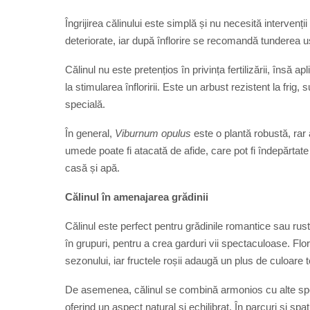
Îngrijirea călinului este simplă și nu necesită interven
deteriorate, iar după înflorire se recomandă tunderea 
Călinul nu este pretențios în privința fertilizării, însă
la stimularea înfloririi. Este un arbust rezistent la fri
specială.
În general,
Viburnum opulus
este o plantă robustă, rar 
umede poate fi atacată de afide, care pot fi îndepărtat
casă și apă.
Călinul în amenajarea grădinii
Călinul este perfect pentru grădinile romantice sau rusti
în grupuri, pentru a crea garduri vii spectaculoase. Fl
sezonului, iar fructele roșii adaugă un plus de culoare
De asemenea, călinul se combină armonios cu alte specii
oferind un aspect natural și echilibrat. În parcuri și spa