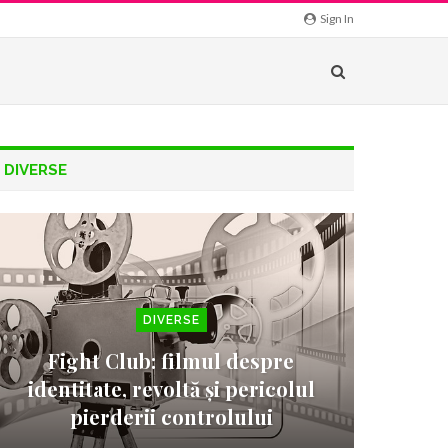
Sign In
DIVERSE
DIVERSE
Fight Club: filmul despre
identitate, revoltă și pericolul
pierderii controlului