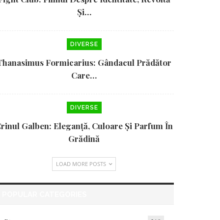
Și…
DIVERSE
Thanasimus Formicarius: Gândacul Prădător
Care…
DIVERSE
rinul Galben: Eleganță, Culoare Și Parfum În
Grădină
LOAD MORE POSTS
POPULAR CATEGORIES