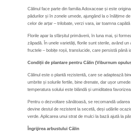
Călinul face parte din familia Adoxaceae și este origin
pădurilor și în zonele umede, ajungând la o înălțime 
celor de arțar – trilobate, verzi vara, iar toamna capăt
Florile apar la sfârșitul primăverii, în luna mai, și fo
zăpadă. În unele varietăți, florile sunt sterile, având u
fructele – bobițe roșii, translucide, care persistă până i
Condiții de plantare pentru Călin (Viburnum opulu
Călinul este o plantă rezistentă, care se adaptează bine
umbrite și solurile fertile, bine drenate, dar ușor um
temperatura solului este blândă și umiditatea favorizea
Pentru o dezvoltare sănătoasă, se recomandă udarea reg
devine destul de rezistent la secetă, deși udările ocazi
verde. Aplicarea unui strat de mulci la bază ajută la păstr
Îngrijirea arbustului Călin