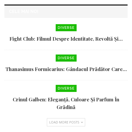
CELE MAI NOI
DIVERSE
Fight Club: Filmul Despre Identitate, Revoltă Și…
DIVERSE
Thanasimus Formicarius: Gândacul Prădător Care…
DIVERSE
Crinul Galben: Eleganță, Culoare Și Parfum În
Grădină
LOAD MORE POSTS