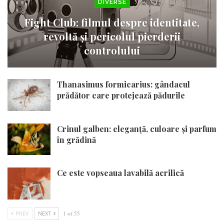
DIVERSE
Fight Club: filmul despre identitate,
revoltă și pericolul pierderii
controlului
Thanasimus formicarius: gândacul
prădător care protejează pădurile
Crinul galben: eleganță, culoare și parfum
în grădină
Ce este vopseaua lavabilă acrilică
PREV
NEXT
1 of 55