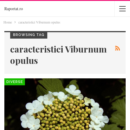
Raportat.ro
Home
caracteristici Viburnum opulus
BROWSING TAG
caracteristici Viburnum
opulus
DIVERSE