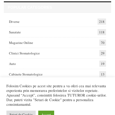
POPULAR CATEGORIES
Diverse
218
Sanatate
118
Magazine Online
70
Clinici Stomatologice
29
Auto
19
Cabinete Stomatologice
13
Folosim Cookies pe acest site pentru a va oferi cea mai relevanta
experienta prin memorarea preferintelor si vizitelor repetate.
Home
Auto
Diverse
Sanatate
Apasand “Accept”, consimtiti folosirea TUTUROR cookie-urilor.
Dar, puteti vizita "Setari de Cookie" pentru a personaliza
consimtamantul.
© 2017 - Raportat.ro
Va raportam cele mai bune oferte de servicii si produse din Romania. Recenzii
Setari de Cookie
Accept