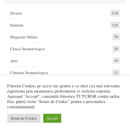
Diverse
218
Sanatate
118
Magazine Online
70
Clinici Stomatologice
29
Auto
19
Cabinete Stomatologice
13
Folosim Cookies pe acest site pentru a va oferi cea mai relevanta
experienta prin memorarea preferintelor si vizitelor repetate.
Home
Auto
Diverse
Sanatate
Apasand “Accept”, consimtiti folosirea TUTUROR cookie-urilor.
Dar, puteti vizita "Setari de Cookie" pentru a personaliza
consimtamantul.
© 2017 - Raportat.ro
Va raportam cele mai bune oferte de servicii si produse din Romania. Recenzii
Setari de Cookie
Accept
Online care va ajuta sa faceti cea mai buna alegere.