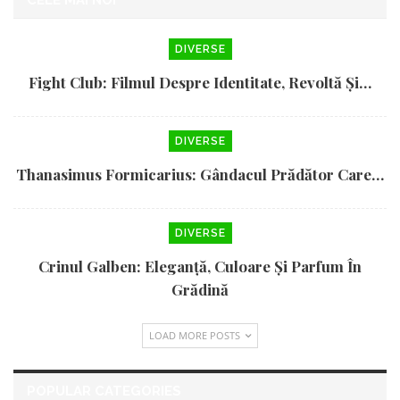
CELE MAI NOI
DIVERSE
Fight Club: Filmul Despre Identitate, Revoltă Și…
DIVERSE
Thanasimus Formicarius: Gândacul Prădător Care…
DIVERSE
Crinul Galben: Eleganță, Culoare Și Parfum În
Grădină
LOAD MORE POSTS
POPULAR CATEGORIES