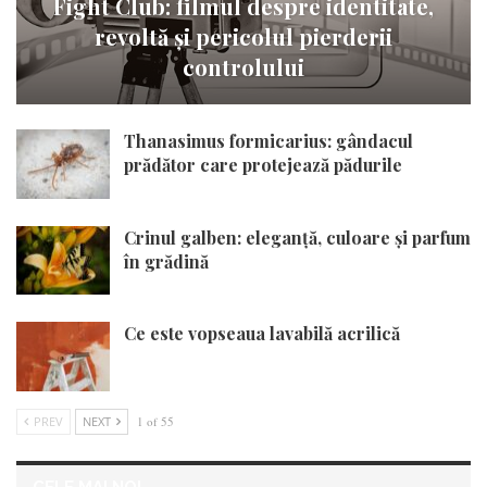
Fight Club: filmul despre identitate,
revoltă și pericolul pierderii
controlului
Thanasimus formicarius: gândacul
prădător care protejează pădurile
Crinul galben: eleganță, culoare și parfum
în grădină
Ce este vopseaua lavabilă acrilică
PREV
NEXT
1 of 55