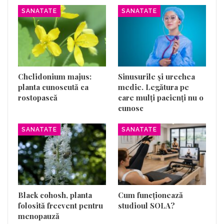
SANATATE
SANATATE
Chelidonium majus:
Sinusurile și urechea
planta cunoscută ca
medie. Legătura pe
rostopască
care mulți pacienți nu o
cunosc
SANATATE
SANATATE
Black cohosh, planta
Cum funcționează
folosită frecvent pentru
studioul SOLA?
menopauză