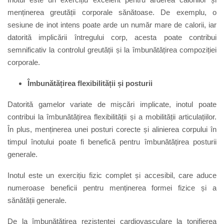
menținerea greutății corporale sănătoase. De exemplu, o
sesiune de inot intens poate arde un număr mare de calorii, iar
datorită implicării întregului corp, acesta poate contribui
semnificativ la controlul greutății și la îmbunătățirea compoziției
corporale.
Îmbunătățirea flexibilității și posturii
Datorită gamelor variate de mișcări implicate, inotul poate
contribui la îmbunătățirea flexibilității și a mobilității articulațiilor.
În plus, menținerea unei posturi corecte și alinierea corpului în
timpul înotului poate fi benefică pentru îmbunătățirea posturii
generale.
Inotul este un exercițiu fizic complet și accesibil, care aduce
numeroase beneficii pentru menținerea formei fizice și a
sănătății generale.
De la îmbunătățirea rezistenței cardiovasculare la tonifierea