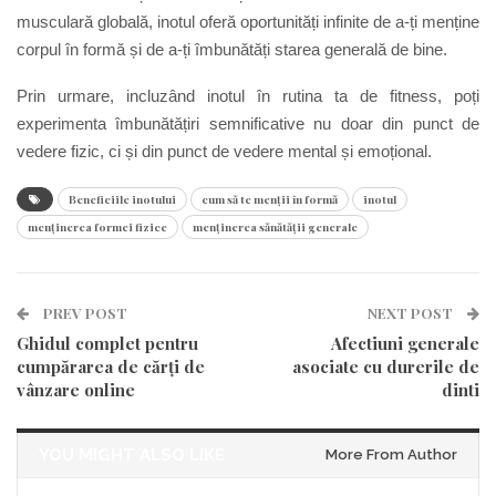
musculară globală, inotul oferă oportunități infinite de a-ți menține
corpul în formă și de a-ți îmbunătăți starea generală de bine.
Prin urmare, incluzând inotul în rutina ta de fitness, poți
experimenta îmbunătățiri semnificative nu doar din punct de
vedere fizic, ci și din punct de vedere mental și emoțional.
Beneficiile inotului
cum să te menții în formă
inotul
menținerea formei fizice
menținerea sănătății generale
PREV POST
NEXT POST
Ghidul complet pentru
Afectiuni generale
cumpărarea de cărți de
asociate cu durerile de
vânzare online
dinti
YOU MIGHT ALSO LIKE
More From Author