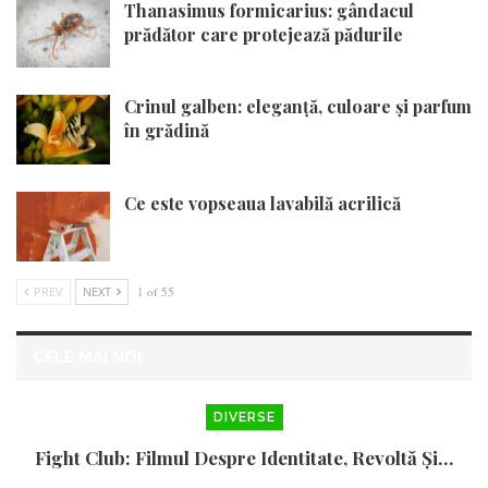
Thanasimus formicarius: gândacul
prădător care protejează pădurile
Crinul galben: eleganță, culoare și parfum
în grădină
Ce este vopseaua lavabilă acrilică
PREV
NEXT
1 of 55
CELE MAI NOI
DIVERSE
Fight Club: Filmul Despre Identitate, Revoltă Și…