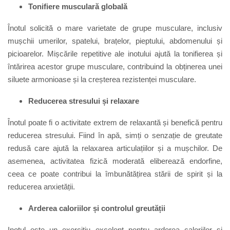
Tonifiere musculară globală
Înotul solicită o mare varietate de grupe musculare, inclusiv
mușchii umerilor, spatelui, brațelor, pieptului, abdomenului și
picioarelor. Mișcările repetitive ale inotului ajută la tonifierea și
întărirea acestor grupe musculare, contribuind la obținerea unei
siluete armonioase și la creșterea rezistenței musculare.
Reducerea stresului și relaxare
Înotul poate fi o activitate extrem de relaxantă și benefică pentru
reducerea stresului. Fiind în apă, simți o senzație de greutate
redusă care ajută la relaxarea articulațiilor și a mușchilor. De
asemenea, activitatea fizică moderată eliberează endorfine,
ceea ce poate contribui la îmbunătățirea stării de spirit și la
reducerea anxietății.
Arderea caloriilor și controlul greutății
Inotul este un exercițiu excelent pentru arderea caloriilor și