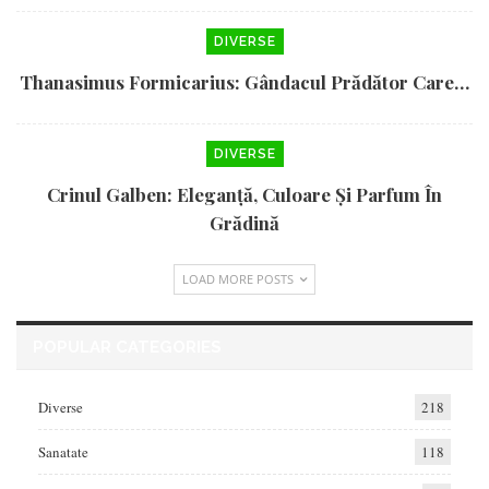
DIVERSE
Thanasimus Formicarius: Gândacul Prădător Care…
DIVERSE
Crinul Galben: Eleganță, Culoare Și Parfum În
Grădină
LOAD MORE POSTS
POPULAR CATEGORIES
Diverse
218
Sanatate
118