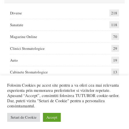
Diverse
218
Sanatate
118
Magazine Online
70
Clinici Stomatologice
29
Auto
19
Cabinete Stomatologice
13
Folosim Cookies pe acest site pentru a va oferi cea mai relevanta
experienta prin memorarea preferintelor si vizitelor repetate.
Home
Auto
Diverse
Sanatate
Apasand “Accept”, consimtiti folosirea TUTUROR cookie-urilor.
Dar, puteti vizita "Setari de Cookie" pentru a personaliza
consimtamantul.
© 2017 - Raportat.ro
Va raportam cele mai bune oferte de servicii si produse din Romania. Recenzii
Setari de Cookie
Accept
Online care va ajuta sa faceti cea mai buna alegere.