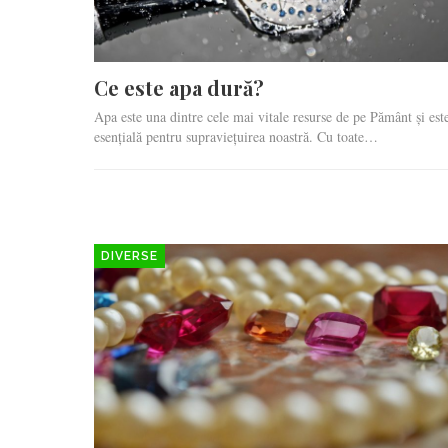
Ce este apa dură?
Apa este una dintre cele mai vitale resurse de pe Pământ și est
esențială pentru supraviețuirea noastră. Cu toate…
DIVERSE