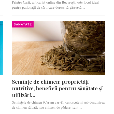
Printre Carti, anticariat online din București, este locul ideal
pentru pasionații de cărți care doresc să găsească…
SANATATE
Semințe de chimen: proprietăți
nutritive, beneficii pentru sănătate și
utilizări…
Semințele de chimen (Carum carvi), cunoscute și sub denumirea
de chimen sălbatic sau chimen de pădure, sunt…