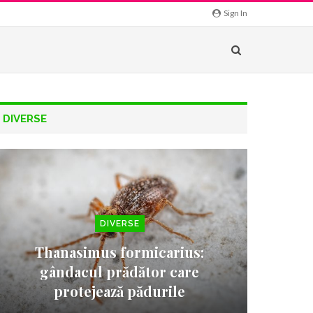
Sign In
DIVERSE
DIVERSE
Thanasimus formicarius:
gândacul prădător care
protejează pădurile