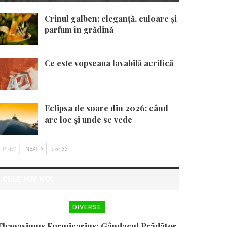
Crinul galben: eleganță, culoare și
parfum în grădină
Ce este vopseaua lavabilă acrilică
Eclipsa de soare din 2026: când
are loc și unde se vede
PREV
NEXT
1 of 55
CELE MAI NOI
DIVERSE
Thanasimus Formicarius: Gândacul Prădător