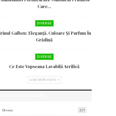
Care…
DIVERSE
rinul Galben: Eleganță, Culoare Și Parfum În
Grădină
DIVERSE
Ce Este Vopseaua Lavabilă Acrilică
LOAD MORE POSTS
POPULAR CATEGORIES
Diverse
217