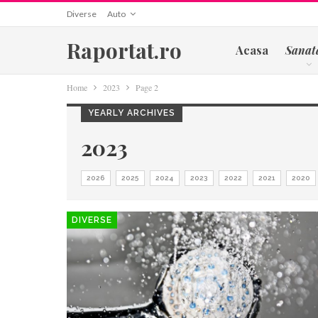
Diverse
Auto
Raportat.ro
Acasa
Sanat
Home
2023
Page 2
YEARLY ARCHIVES
2023
2026
2025
2024
2023
2022
2021
2020
DIVERSE