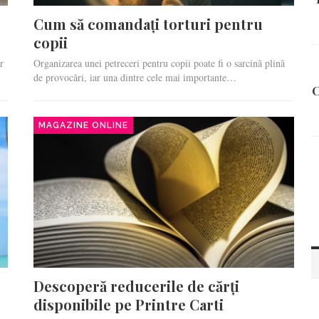
Cum să comandați torturi pentru
copii
r
Organizarea unei petreceri pentru copii poate fi o sarcină plină
de provocări, iar una dintre cele mai importante…
C
MAGAZINE ONLINE
Descoperă reducerile de cărți
disponibile pe Printre Carti