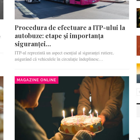
Procedura de efectuare a ITP-ului la
autobuze: etape și importanța
e
siguranței…
ITP-ul reprezintă un aspect esențial al siguranței rutiere,
asigurând că vehiculele în circulație îndeplinesc…
MAGAZINE ONLINE