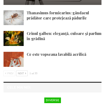
Thanasimus formicarius: gândacul
prădător care protejează pădurile
Crinul galben: eleganță, culoare și parfum
în grădină
Ce este vopseaua lavabilă acrilică
PREV
NEXT
1 of 55
CELE MAI NOI
DIVERSE