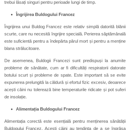
trebui lăsați singuri pentru perioade lungi de timp.
Îngrijirea Buldogului Francez
Îngrijirea unui Buldog Francez este relativ simplă datorită blănii
scurte, care nu necesită îngrijire specială. Perierea săptămânală
este suficientă pentru a îndepărta părul mort și pentru a menține
blana strălucitoare.
De asemenea, Buldogii Francezi sunt predispuși la anumite
probleme de sănătate, cum ar fi dificultăți respiratorii datorate
botului scurt și probleme de spate. Este important să se evite
expunerea prelungită la căldură și efortul fizic excesiv, deoarece
acești câini nu tolerează bine temperaturile ridicate și pot suferi
de insolație.
Alimentația Buldogului Francez
Alimentația corectă este esențială pentru menținerea sănătății
Buldogului Francez. Acești câini au tendința de a se îngrășa