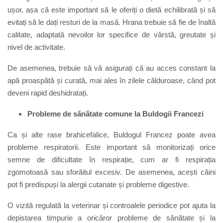
ușor, așa că este important să le oferiți o dietă echilibrată și să
evitați să le dați resturi de la masă. Hrana trebuie să fie de înaltă
calitate, adaptată nevoilor lor specifice de vârstă, greutate și
nivel de activitate.
De asemenea, trebuie să vă asigurați că au acces constant la
apă proaspătă și curată, mai ales în zilele călduroase, când pot
deveni rapid deshidratați.
Probleme de sănătate comune la Buldogii Francezi
Ca și alte rase brahicefalice, Buldogul Francez poate avea
probleme respiratorii. Este important să monitorizați orice
semne de dificultate în respirație, cum ar fi respirația
zgomotoasă sau sforăitul excesiv. De asemenea, acești câini
pot fi predispuși la alergii cutanate și probleme digestive.
O vizită regulată la veterinar și controalele periodice pot ajuta la
depistarea timpurie a oricăror probleme de sănătate și la