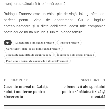
menținerea câinelui într-o formă optimă.
Buldogul Francez este un câine plin de viață, loial și afectuos,
perfect pentru viața de apartament. Cu o îngrijire
corespunzătoare și o dietă echilibrată, acest mic companion
poate aduce multă bucurie și iubire în orice familie.
Alimentația Buldogului Francez
Buldog Francez
Caracteristici fizice ale Buldogului Francez
comportamentul Buldogului Francez
Îngrijirea Buldogului Francez
Probleme de sănătate comune la Buldogii Francezi
PREV POST
NEXT POST
Case de marcat în Galați:
7 beneficii ale sportului
soluții moderne pentru
pentru sănătatea fizică și
afacerea ta
mentală