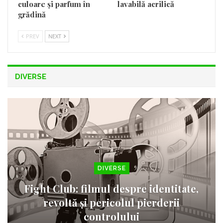
culoare și parfum în
lavabilă acrilică
grădină
PREV
NEXT
DIVERSE
DIVERSE
Fight Club: filmul despre identitate,
revoltă și pericolul pierderii
controlului