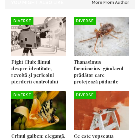
YOU MIGHT ALSO LIKE
More From Author
DIVERSE
DIVERSE
Fight Club: filmul
Thanasimus
despre identitate,
formicarius: gândacul
revoltă și pericolul
prădător care
pierderii controlului
protejează pădurile
DIVERSE
DIVERSE
Crinul galben: eleganță,
Ce este vopseaua