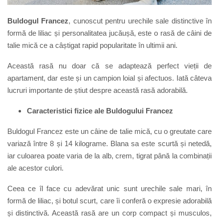
Buldogul Francez
, cunoscut pentru urechile sale distinctive în
formă de liliac și personalitatea jucăușă, este o rasă de câini de
talie mică ce a câștigat rapid popularitate în ultimii ani.
Această rasă nu doar că se adaptează perfect vieții de
apartament, dar este și un campion loial și afectuos. Iată câteva
lucruri importante de știut despre această rasă adorabilă.
Caracteristici fizice ale Buldogului Francez
Buldogul Francez este un câine de talie mică, cu o greutate care
variază între 8 și 14 kilograme. Blana sa este scurtă și netedă,
iar culoarea poate varia de la alb, crem, tigrat până la combinații
ale acestor culori.
Ceea ce îl face cu adevărat unic sunt urechile sale mari, în
formă de liliac, și botul scurt, care îi conferă o expresie adorabilă
și distinctivă. Această rasă are un corp compact și musculos,