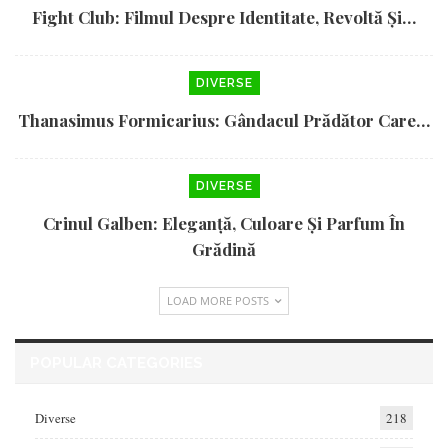
Fight Club: Filmul Despre Identitate, Revoltă Și…
DIVERSE
Thanasimus Formicarius: Gândacul Prădător Care…
DIVERSE
Crinul Galben: Eleganță, Culoare Și Parfum În
Grădină
LOAD MORE POSTS
POPULAR CATEGORIES
Diverse
218