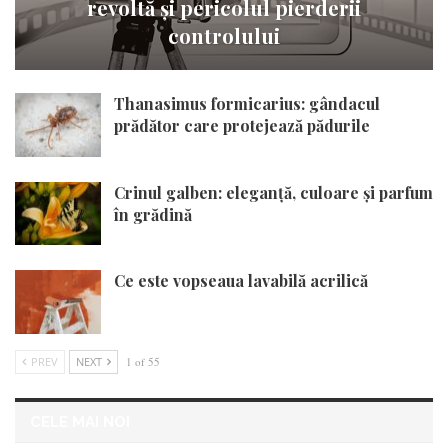
revoltă și pericolul pierderii
controlului
Thanasimus formicarius: gândacul
prădător care protejează pădurile
Crinul galben: eleganță, culoare și parfum
în grădină
Ce este vopseaua lavabilă acrilică
PREV
NEXT
1 of 55
CELE MAI NOI