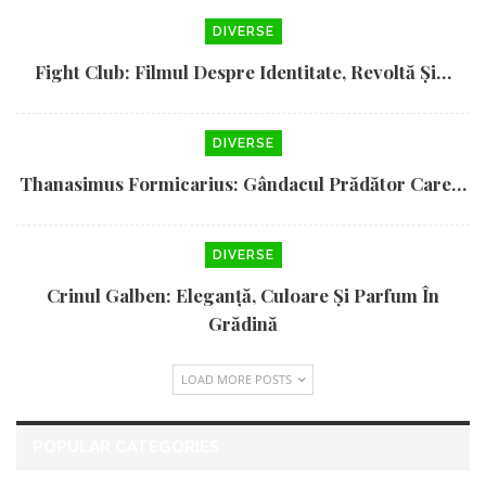
DIVERSE
Fight Club: Filmul Despre Identitate, Revoltă Și…
DIVERSE
Thanasimus Formicarius: Gândacul Prădător Care…
DIVERSE
Crinul Galben: Eleganță, Culoare Și Parfum În
Grădină
LOAD MORE POSTS
POPULAR CATEGORIES