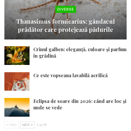
DIVERSE
Thanasimus formicarius: gândacul
prădător care protejează pădurile
Crinul galben: eleganță, culoare și parfum
în grădină
Ce este vopseaua lavabilă acrilică
Eclipsa de soare din 2026: când are loc și
unde se vede
PREV
NEXT
1 of 55