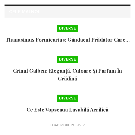
CELE MAI NOI
DIVERSE
Thanasimus Formicarius: Gândacul Prădător Care…
DIVERSE
Crinul Galben: Eleganță, Culoare Și Parfum În
Grădină
DIVERSE
Ce Este Vopseaua Lavabilă Acrilică
LOAD MORE POSTS