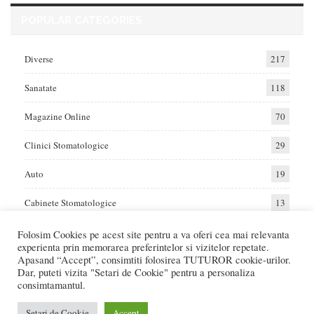
POPULAR CATEGORIES
Diverse
217
Sanatate
118
Magazine Online
70
Clinici Stomatologice
29
Auto
19
Cabinete Stomatologice
13
Folosim Cookies pe acest site pentru a va oferi cea mai relevanta
experienta prin memorarea preferintelor si vizitelor repetate.
Home
Auto
Diverse
Sanatate
Apasand “Accept”, consimtiti folosirea TUTUROR cookie-urilor.
Dar, puteti vizita "Setari de Cookie" pentru a personaliza
consimtamantul.
© 2017 - Raportat.ro
Va raportam cele mai bune oferte de servicii si produse din Romania. Recenzii
Setari de Cookie
Accept