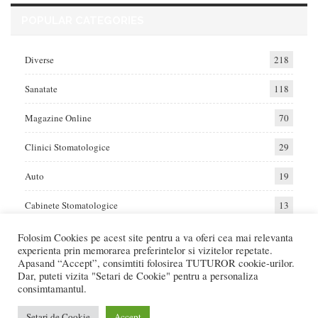
POPULAR CATEGORIES
Diverse
218
Sanatate
118
Magazine Online
70
Clinici Stomatologice
29
Auto
19
Cabinete Stomatologice
13
Folosim Cookies pe acest site pentru a va oferi cea mai relevanta
experienta prin memorarea preferintelor si vizitelor repetate.
Home
Auto
Diverse
Sanatate
Apasand “Accept”, consimtiti folosirea TUTUROR cookie-urilor.
Dar, puteti vizita "Setari de Cookie" pentru a personaliza
consimtamantul.
© 2017 - Raportat.ro
Va raportam cele mai bune oferte de servicii si produse din Romania. Recenzii
Setari de Cookie
Accept