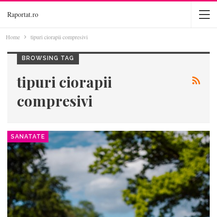
Raportat.ro
Home
tipuri ciorapii compresivi
BROWSING TAG
tipuri ciorapii
compresivi
SANATATE