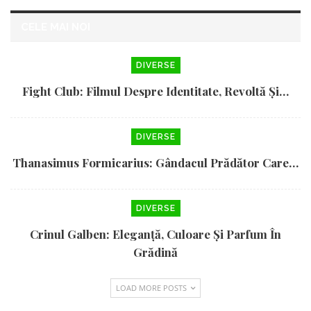
CELE MAI NOI
DIVERSE
Fight Club: Filmul Despre Identitate, Revoltă Și…
DIVERSE
Thanasimus Formicarius: Gândacul Prădător Care…
DIVERSE
Crinul Galben: Eleganță, Culoare Și Parfum În
Grădină
LOAD MORE POSTS