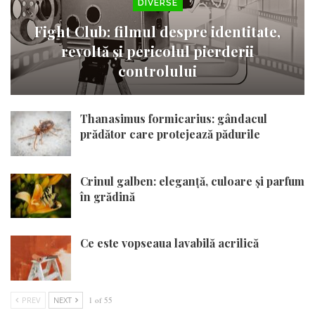
DIVERSE
Fight Club: filmul despre identitate,
revoltă și pericolul pierderii
controlului
Thanasimus formicarius: gândacul
prădător care protejează pădurile
Crinul galben: eleganță, culoare și parfum
în grădină
Ce este vopseaua lavabilă acrilică
PREV
NEXT
1 of 55