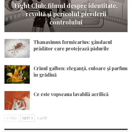
Fight Club: filmul despre identitate,
revoltă și pericolul pierderii
controlului
Thanasimus formicarius: gândacul
prădător care protejează pădurile
Crinul galben: eleganță, culoare și parfum
în grădină
Ce este vopseaua lavabilă acrilică
PREV
NEXT
1 of 55