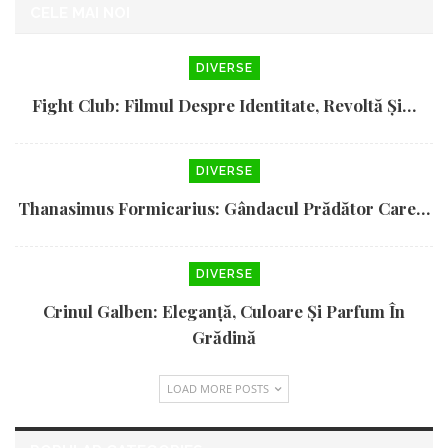
CELE MAI NOI
DIVERSE
Fight Club: Filmul Despre Identitate, Revoltă Și…
DIVERSE
Thanasimus Formicarius: Gândacul Prădător Care…
DIVERSE
Crinul Galben: Eleganță, Culoare Și Parfum În
Grădină
LOAD MORE POSTS