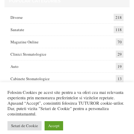
POPULAR CATEGORIES
Diverse
218
Sanatate
118
Magazine Online
70
Clinici Stomatologice
29
Auto
19
Cabinete Stomatologice
13
Folosim Cookies pe acest site pentru a va oferi cea mai relevanta
experienta prin memorarea preferintelor si vizitelor repetate.
Home
Auto
Diverse
Sanatate
Apasand “Accept”, consimtiti folosirea TUTUROR cookie-urilor.
Dar, puteti vizita "Setari de Cookie" pentru a personaliza
consimtamantul.
© 2017 - Raportat.ro
Va raportam cele mai bune oferte de servicii si produse din Romania. Recenzii
Setari de Cookie
Accept
Online care va ajuta sa faceti cea mai buna alegere.