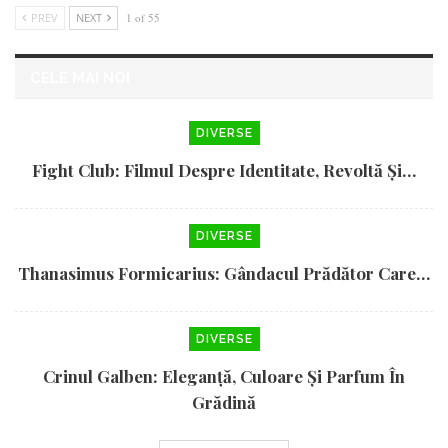
PREV
NEXT
1 of 55
CELE MAI NOI
DIVERSE
Fight Club: Filmul Despre Identitate, Revoltă Și…
DIVERSE
Thanasimus Formicarius: Gândacul Prădător Care…
DIVERSE
Crinul Galben: Eleganță, Culoare Și Parfum În
Grădină