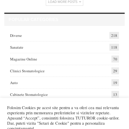
LOAD MORE POSTS
POPULAR CATEGORIES
Diverse
218
Sanatate
118
Magazine Online
70
Clinici Stomatologice
29
Auto
19
Cabinete Stomatologice
13
Folosim Cookies pe acest site pentru a va oferi cea mai relevanta
experienta prin memorarea preferintelor si vizitelor repetate.
Home
Auto
Diverse
Sanatate
Apasand “Accept”, consimtiti folosirea TUTUROR cookie-urilor.
Dar, puteti vizita "Setari de Cookie" pentru a personaliza
consimtamantul.