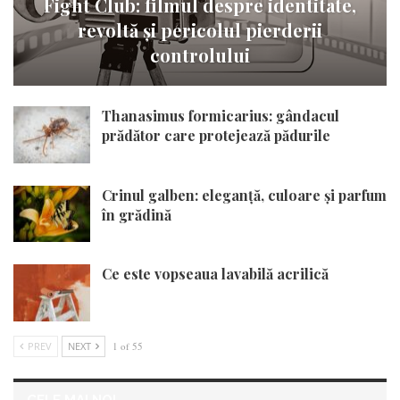
Fight Club: filmul despre identitate,
revoltă și pericolul pierderii
controlului
Thanasimus formicarius: gândacul
prădător care protejează pădurile
Crinul galben: eleganță, culoare și parfum
în grădină
Ce este vopseaua lavabilă acrilică
PREV
NEXT
1 of 55