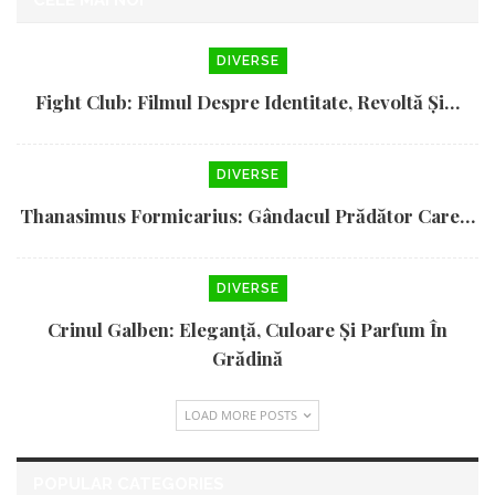
CELE MAI NOI
DIVERSE
Fight Club: Filmul Despre Identitate, Revoltă Și…
DIVERSE
Thanasimus Formicarius: Gândacul Prădător Care…
DIVERSE
Crinul Galben: Eleganță, Culoare Și Parfum În
Grădină
LOAD MORE POSTS
POPULAR CATEGORIES