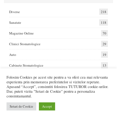
Diverse
218
Sanatate
118
Magazine Online
70
Clinici Stomatologice
29
Auto
19
Cabinete Stomatologice
13
Folosim Cookies pe acest site pentru a va oferi cea mai relevanta
experienta prin memorarea preferintelor si vizitelor repetate.
Home
Auto
Diverse
Sanatate
Apasand “Accept”, consimtiti folosirea TUTUROR cookie-urilor.
Dar, puteti vizita "Setari de Cookie" pentru a personaliza
consimtamantul.
© 2017 - Raportat.ro
Va raportam cele mai bune oferte de servicii si produse din Romania. Recenzii
Setari de Cookie
Accept
Online care va ajuta sa faceti cea mai buna alegere.