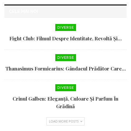
CELE MAI NOI
DIVERSE
Fight Club: Filmul Despre Identitate, Revoltă Și…
DIVERSE
Thanasimus Formicarius: Gândacul Prădător Care…
DIVERSE
Crinul Galben: Eleganță, Culoare Și Parfum În
Grădină
LOAD MORE POSTS