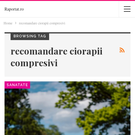
Raportat.ro
Home
recomandare ciorapii compresivi
BROWSING TAG
recomandare ciorapii
compresivi
SANATATE