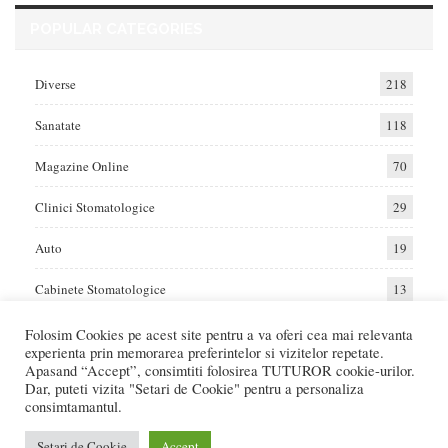
POPULAR CATEGORIES
Diverse
218
Sanatate
118
Magazine Online
70
Clinici Stomatologice
29
Auto
19
Cabinete Stomatologice
13
Folosim Cookies pe acest site pentru a va oferi cea mai relevanta
experienta prin memorarea preferintelor si vizitelor repetate.
Home
Auto
Diverse
Sanatate
Apasand “Accept”, consimtiti folosirea TUTUROR cookie-urilor.
Dar, puteti vizita "Setari de Cookie" pentru a personaliza
consimtamantul.
© 2017 - Raportat.ro
Va raportam cele mai bune oferte de servicii si produse din Romania. Recenzii
Setari de Cookie
Accept