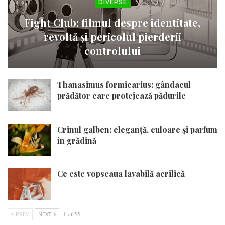
DIVERSE
Fight Club: filmul despre identitate,
revoltă și pericolul pierderii
controlului
Thanasimus formicarius: gândacul
prădător care protejează pădurile
Crinul galben: eleganță, culoare și parfum
în grădină
Ce este vopseaua lavabilă acrilică
PREV
NEXT
1 of 55