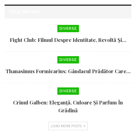
CELE MAI NOI
DIVERSE
Fight Club: Filmul Despre Identitate, Revoltă Și…
DIVERSE
Thanasimus Formicarius: Gândacul Prădător Care…
DIVERSE
Crinul Galben: Eleganță, Culoare Și Parfum În
Grădină
LOAD MORE POSTS