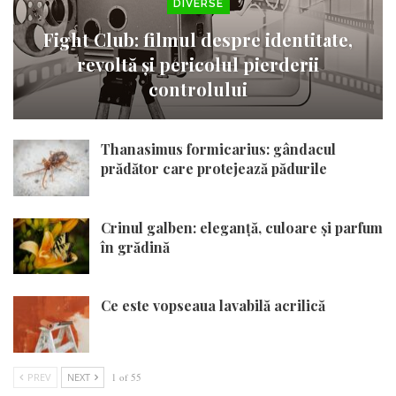
DIVERSE
Fight Club: filmul despre identitate,
revoltă și pericolul pierderii
controlului
Thanasimus formicarius: gândacul
prădător care protejează pădurile
Crinul galben: eleganță, culoare și parfum
în grădină
Ce este vopseaua lavabilă acrilică
PREV
NEXT
1 of 55