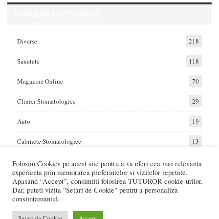
POPULAR CATEGORIES
Diverse
218
Sanatate
118
Magazine Online
70
Clinici Stomatologice
29
Auto
19
Cabinete Stomatologice
13
Folosim Cookies pe acest site pentru a va oferi cea mai relevanta
experienta prin memorarea preferintelor si vizitelor repetate.
Home
Auto
Diverse
Sanatate
Apasand “Accept”, consimtiti folosirea TUTUROR cookie-urilor.
Dar, puteti vizita "Setari de Cookie" pentru a personaliza
consimtamantul.
© 2017 - Raportat.ro
Va raportam cele mai bune oferte de servicii si produse din Romania. Recenzii
Setari de Cookie
Accept