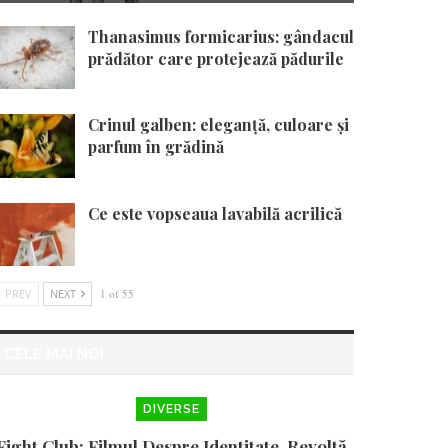
Thanasimus formicarius: gândacul
prădător care protejează pădurile
Crinul galben: eleganță, culoare și
parfum în grădină
Ce este vopseaua lavabilă acrilică
PREV
NEXT
1 of 55
CELE MAI NOI
DIVERSE
Fight Club: Filmul Despre Identitate, Revoltă