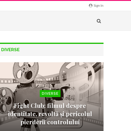
Sign In
DIVERSE
DIVERSE
Fight Club: filmul despre
identitate, revoltă și pericolul
pierderii controlului