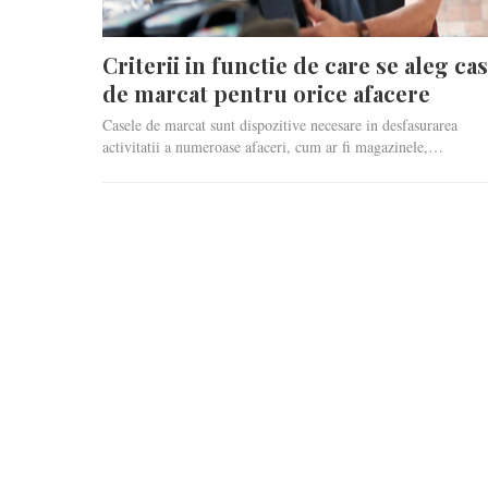
Criterii in functie de care se aleg ca
de marcat pentru orice afacere
Casele de marcat sunt dispozitive necesare in desfasurarea
activitatii a numeroase afaceri, cum ar fi magazinele,…