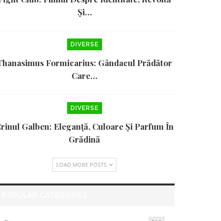
Și…
DIVERSE
Thanasimus Formicarius: Gândacul Prădător
Care…
DIVERSE
rinul Galben: Eleganță, Culoare Și Parfum În
Grădină
LOAD MORE POSTS
POPULAR CATEGORIES