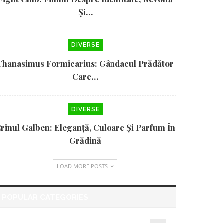
Și…
DIVERSE
Thanasimus Formicarius: Gândacul Prădător
Care…
DIVERSE
rinul Galben: Eleganță, Culoare Și Parfum În
Grădină
LOAD MORE POSTS
POPULAR CATEGORIES