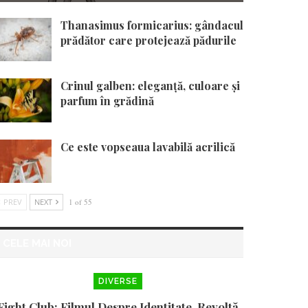
Thanasimus formicarius: gândacul
prădător care protejează pădurile
Crinul galben: eleganță, culoare și
parfum în grădină
Ce este vopseaua lavabilă acrilică
PREV
NEXT
1 of 55
CELE MAI NOI
DIVERSE
Fight Club: Filmul Despre Identitate, Revoltă