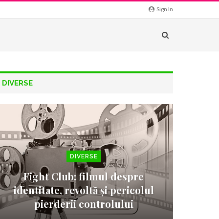
Sign In
DIVERSE
DIVERSE
Fight Club: filmul despre
identitate, revoltă și pericolul
pierderii controlului