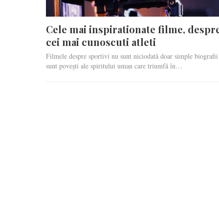
Cele mai inspirationate filme, despr
cei mai cunoscuti atleti
Filmele despre sportivi nu sunt niciodată doar simple biografii
sunt povești ale spiritului uman care triumfă în…