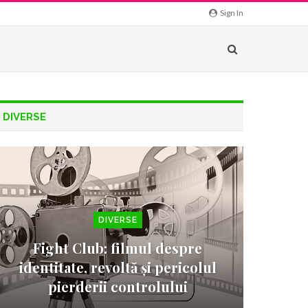
Sign In
DIVERSE
DIVERSE
Fight Club: filmul despre
identitate, revoltă și pericolul
pierderii controlului