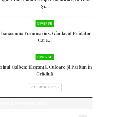
Și…
DIVERSE
Thanasimus Formicarius: Gândacul Prădător
Care…
DIVERSE
rinul Galben: Eleganță, Culoare Și Parfum În
Grădină
LOAD MORE POSTS
POPULAR CATEGORIES