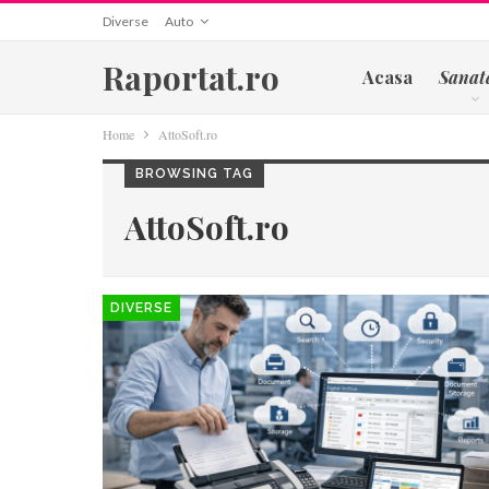
Diverse
Auto
Raportat.ro
Acasa
Sanat
Home
AttoSoft.ro
BROWSING TAG
AttoSoft.ro
DIVERSE