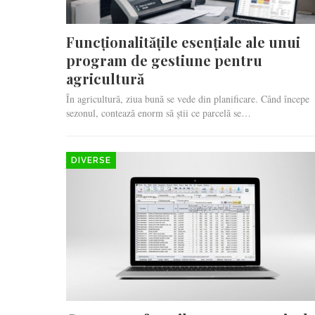
Funcționalitățile esențiale ale unui
program de gestiune pentru
agricultură
În agricultură, ziua bună se vede din planificare. Când începe
sezonul, contează enorm să știi ce parcelă se…
DIVERSE