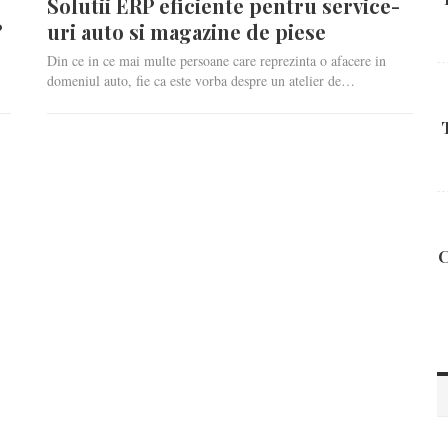
e
Solutii ERP eficiente pentru service-
?
uri auto si magazine de piese
Din ce in ce mai multe persoane care reprezinta o afacere in
domeniul auto, fie ca este vorba despre un atelier de…
C