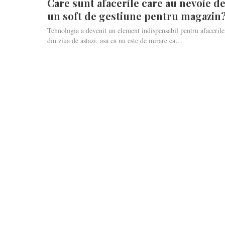
Care sunt afacerile care au nevoie d
un soft de gestiune pentru magazin
Tehnologia a devenit un element indispensabil pentru afacerile
din ziua de astazi, asa ca nu este de mirare ca…