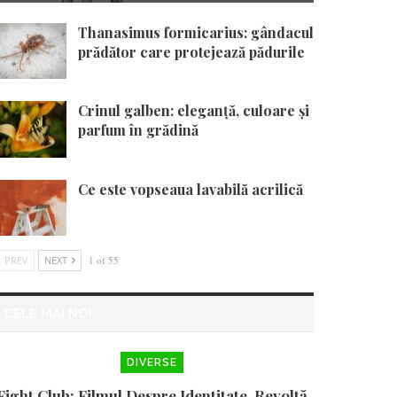
Thanasimus formicarius: gândacul
prădător care protejează pădurile
Crinul galben: eleganță, culoare și
parfum în grădină
Ce este vopseaua lavabilă acrilică
PREV
NEXT
1 of 55
CELE MAI NOI
DIVERSE
Fight Club: Filmul Despre Identitate, Revoltă