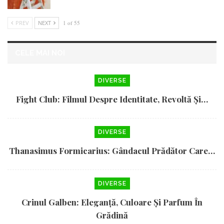
PREV
NEXT
1 of 55
CELE MAI NOI
DIVERSE
Fight Club: Filmul Despre Identitate, Revoltă Și…
DIVERSE
Thanasimus Formicarius: Gândacul Prădător Care…
DIVERSE
Crinul Galben: Eleganță, Culoare Și Parfum În
Grădină