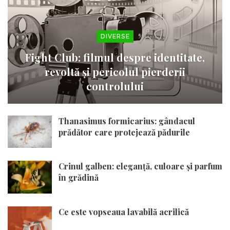
DIVERSE
Fight Club: filmul despre identitate,
revoltă și pericolul pierderii
controlului
Thanasimus formicarius: gândacul
prădător care protejează pădurile
Crinul galben: eleganță, culoare și parfum
în grădină
Ce este vopseaua lavabilă acrilică