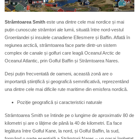
Strâmtoarea Smith
este una dintre cele mai nordice și mai
puțin cunoscute strâmtori ale lumii, situată între nord-vestul
Groenlandei și insulele canadiene Ellesmere și Baffin. Aflată în
regiunea arctică, strâmtoarea face parte dintr-un sistem
complex de canale și golfuri care leagă Oceanul Arctic de
Oceanul Atlantic, prin Golful Baffin și Strâmtoarea Nares.
Deși puțin frecventată de oameni, această zonă are o
importanță științifică și geografică semnificativă, reprezentând
una dintre cele mai dificile rute maritime din emisfera nordică.
Poziție geografică și caracteristici naturale
Strâmtoarea Smith se întinde pe o lungime de aproximativ 80 de
kilometri și are o lățime de până la 40 de kilometri. Ea face
legătura între Golful Kane, la nord, și Golful Baffin, la sud,
formând o parte esențială a Strâmtorii Nares – un pasaj înghețat