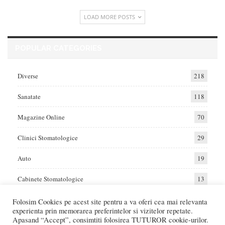
LOAD MORE POSTS
POPULAR CATEGORIES
Diverse
218
Sanatate
118
Magazine Online
70
Clinici Stomatologice
29
Auto
19
Cabinete Stomatologice
13
Folosim Cookies pe acest site pentru a va oferi cea mai relevanta
experienta prin memorarea preferintelor si vizitelor repetate.
Home
Auto
Diverse
Sanatate
Apasand “Accept”, consimtiti folosirea TUTUROR cookie-urilor.