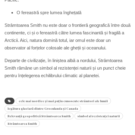
O fereastră spre lumea înghețată
Strâmtoarea Smith nu este doar o frontieră geografică între două
continente, ci și o fereastră către lumea fascinantă și fragilă a
Arcticii. Aici, natura domină totul, iar omul este doar un
observator al forțelor colosale ale gheții și oceanului.
Departe de civilizație, în liniștea albă a nordului, Strâmtoarea
Smith rămâne un simbol al rezistenței naturii și un punct cheie
pentru înțelegerea echilibrului climatic al planetei.
cele mai nordice și mai puțin cunoscute strâmtori ale lumii
legătura glaciară dintre Groenlanda și Canada
Relevanță geopolitică Strâmtoarea Smith
simbol al rezistenței naturii
Strâmtoarea Smith