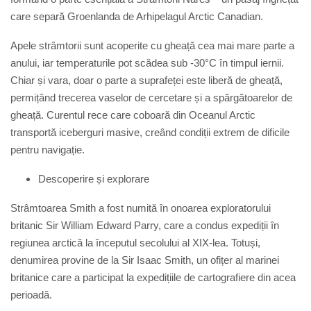
care separă Groenlanda de Arhipelagul Arctic Canadian.
Apele strâmtorii sunt acoperite cu gheață cea mai mare parte a
anului, iar temperaturile pot scădea sub -30°C în timpul iernii.
Chiar și vara, doar o parte a suprafeței este liberă de gheață,
permițând trecerea vaselor de cercetare și a spărgătoarelor de
gheață. Curentul rece care coboară din Oceanul Arctic
transportă iceberguri masive, creând condiții extrem de dificile
pentru navigație.
Descoperire și explorare
Strâmtoarea Smith a fost numită în onoarea exploratorului
britanic
Sir William Edward Parry
, care a condus expediții în
regiunea arctică la începutul secolului al XIX-lea. Totuși,
denumirea provine de la
Sir Isaac Smith
, un ofițer al marinei
britanice care a participat la expedițiile de cartografiere din acea
perioadă.