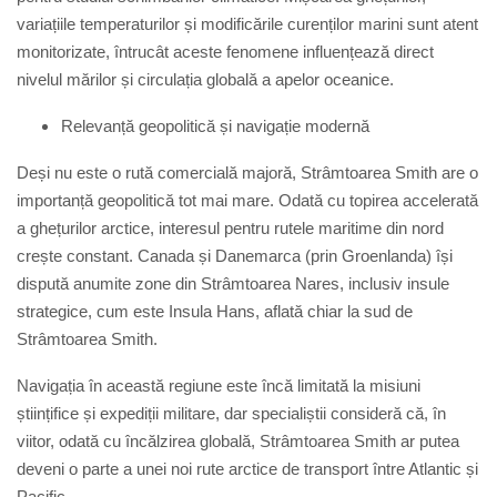
variațiile temperaturilor și modificările curenților marini sunt atent
monitorizate, întrucât aceste fenomene influențează direct
nivelul mărilor și circulația globală a apelor oceanice.
Relevanță geopolitică și navigație modernă
Deși nu este o rută comercială majoră, Strâmtoarea Smith are o
importanță geopolitică tot mai mare. Odată cu topirea accelerată
a ghețurilor arctice, interesul pentru rutele maritime din nord
crește constant. Canada și Danemarca (prin Groenlanda) își
dispută anumite zone din Strâmtoarea Nares, inclusiv insule
strategice, cum este
Insula Hans
, aflată chiar la sud de
Strâmtoarea Smith.
Navigația în această regiune este încă limitată la misiuni
științifice și expediții militare, dar specialiștii consideră că, în
viitor, odată cu încălzirea globală, Strâmtoarea Smith ar putea
deveni o parte a unei noi rute arctice de transport între Atlantic și
Pacific.