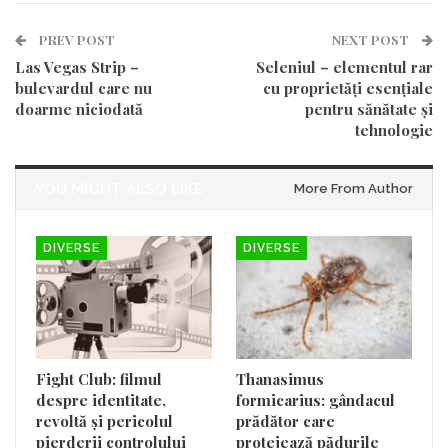
PREV POST
NEXT POST
Las Vegas Strip –
Seleniul – elementul rar
bulevardul care nu
cu proprietăți esențiale
doarme niciodată
pentru sănătate și
tehnologie
YOU MIGHT ALSO LIKE
More From Author
DIVERSE
DIVERSE
Fight Club: filmul
Thanasimus
despre identitate,
formicarius: gândacul
revoltă și pericolul
prădător care
pierderii controlului
protejează pădurile