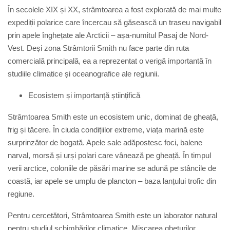
În secolele XIX și XX, strâmtoarea a fost explorată de mai multe
expediții polarice care încercau să găsească un traseu navigabil
prin apele înghețate ale Arcticii – așa-numitul
Pasaj de Nord-
Vest
. Deși zona Strâmtorii Smith nu face parte din ruta
comercială principală, ea a reprezentat o verigă importantă în
studiile climatice și oceanografice ale regiunii.
Ecosistem și importanță științifică
Strâmtoarea Smith este un ecosistem unic, dominat de gheață,
frig și tăcere. În ciuda condițiilor extreme, viața marină este
surprinzător de bogată. Apele sale adăpostesc foci, balene
narval, morsă și urși polari care vânează pe gheață. În timpul
verii arctice, coloniile de păsări marine se adună pe stâncile de
coastă, iar apele se umplu de plancton – baza lanțului trofic din
regiune.
Pentru cercetători, Strâmtoarea Smith este un laborator natural
pentru studiul schimbărilor climatice. Mișcarea ghețurilor,