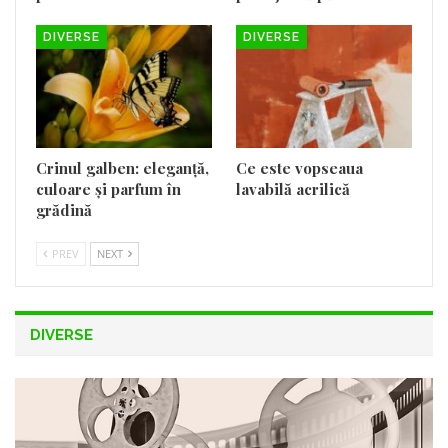
DIVERSE
DIVERSE
Crinul galben: eleganță,
Ce este vopseaua
culoare și parfum în
lavabilă acrilică
grădină
PREV
NEXT
DIVERSE