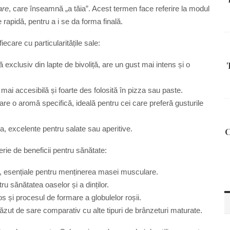
are
, care înseamnă „a tăia”. Acest termen face referire la modul
rapidă, pentru a i se da forma finală.
care cu particularitățile sale:
ă exclusiv din lapte de bivoliță, are un gust mai intens și o
mai accesibilă și foarte des folosită în pizza sau paste.
are o aromă specifică, ideală pentru cei care preferă gusturile
a, excelente pentru salate sau aperitive.
C
ie de beneficii pentru sănătate:
, esențiale pentru menținerea masei musculare.
u sănătatea oaselor și a dinților.
os și procesul de formare a globulelor roșii.
ăzut de sare comparativ cu alte tipuri de brânzeturi maturate.