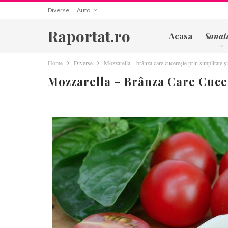
Diverse
Auto
Raportat.ro
Acasa
Sanat
Home
Diverse
Mozzarella – brânza care cucerește prin simplitate ș
Mozzarella – Brânza Care Cucer