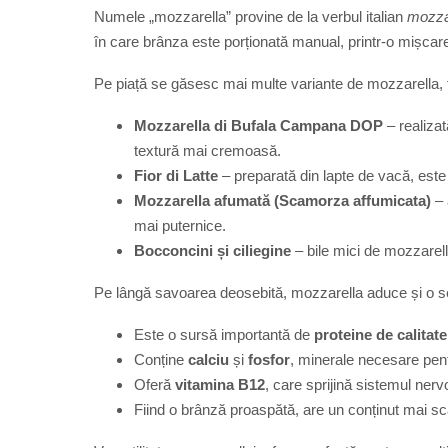
Numele „mozzarella” provine de la verbul italian
mozz
în care brânza este porționată manual, printr-o mișcare 
Pe piață se găsesc mai multe variante de mozzarella, fie
Mozzarella di Bufala Campana DOP
– realizat
textură mai cremoasă.
Fior di Latte
– preparată din lapte de vacă, este 
Mozzarella afumată (Scamorza affumicata)
– 
mai puternice.
Bocconcini și ciliegine
– bile mici de mozzarell
Pe lângă savoarea deosebită, mozzarella aduce și o ser
Este o sursă importantă de
proteine de calitate
Conține
calciu
și
fosfor
, minerale necesare pentr
Oferă
vitamina B12
, care sprijină sistemul nerv
Fiind o brânză proaspătă, are un conținut mai sc