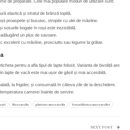
țime de preparate. Cele mai populare moduri de utilizare sunt:
ră elastică și stratul de brânză topită.
oșii proaspete și busuioc, stropite cu ulei de măsline.
sosurile bogate în roșii este irezistibilă.
, adăugând un plus de savoare.
sc excelent cu măsline, prosciutto sau legume la grătar.
la
heta pentru a afla tipul de lapte folosit. Varianta de bivoliță are
din lapte de vacă este mai ușor de găsit și mai accesibilă.
alată, la frigider, și consumată în câteva zile de la deschidere.
 temperatura camerei înainte de servire.
ești
Mozzarella
păstrare mozzarella
Versatilitatea mozzarellei
NEXT POST