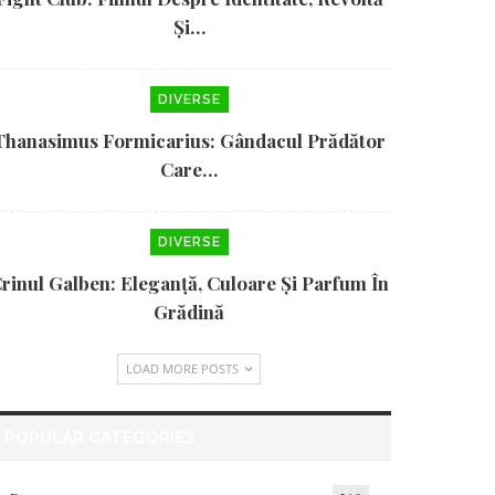
Și…
DIVERSE
Thanasimus Formicarius: Gândacul Prădător
Care…
DIVERSE
rinul Galben: Eleganță, Culoare Și Parfum În
Grădină
LOAD MORE POSTS
POPULAR CATEGORIES