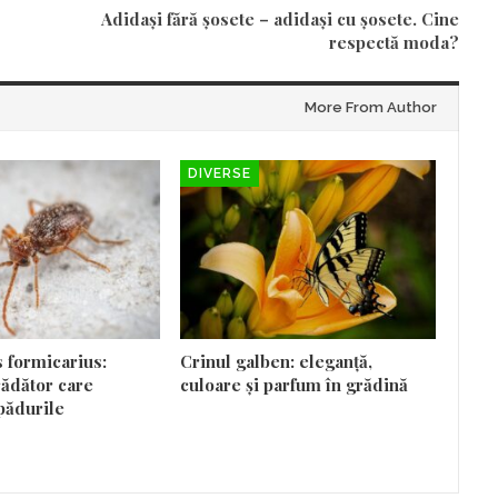
Adidași fără șosete – adidași cu șosete. Cine
respectă moda?
More From Author
DIVERSE
 formicarius:
Crinul galben: eleganță,
ădător care
culoare și parfum în grădină
pădurile