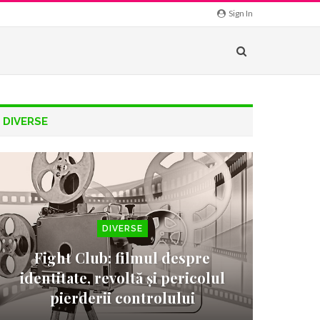
Sign In
DIVERSE
DIVERSE
Fight Club: filmul despre
identitate, revoltă și pericolul
pierderii controlului