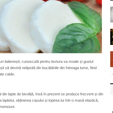
ri italienești, cunoscută pentru textura sa moale și gustul
șit să devină nelipsită din bucătăriile din întreaga lume, fiind
ate calde.
 din lapte de bivoliță, însă în prezent se produce frecvent și din
aptelui, obținerea cașului și topirea lui într-o masă elastică,
imensiuni.