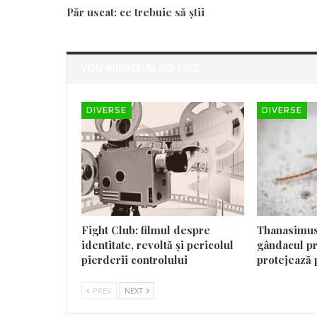
Păr uscat: ce trebuie să știi
YOU MIGHT ALSO LIKE
DIVERSE
DIVERSE
Fight Club: filmul despre
Thanasimus
identitate, revoltă și pericolul
gândacul pr
pierderii controlului
protejează 
PREV
NEXT