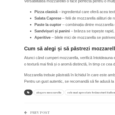
Versatilitatea mozzarellei o face perfectă pentru o mul
Pizza clasică
– ingredientul care oferă acea textu
Salata Caprese
– felii de mozzarella alături de r
Paste la cuptor
– combinația dintre mozzarella și 
Sandvișuri și panini
– brânza se topește rapid
Aperitive
– bilele mici de mozzarella se potrive
Cum să alegi și să păstrezi mozzarel
Atunci când cumperi mozzarella, verifică întotdeauna etic
o textură mai fină și o aromă distinctă, în timp ce cea 
Mozzarella trebuie păstrată în lichidul în care este amb
Pentru un gust autentic, se recomandă să fie adusă la
alegere mozzarella
cele mai apreciate brânzeturi italien
PREV POST