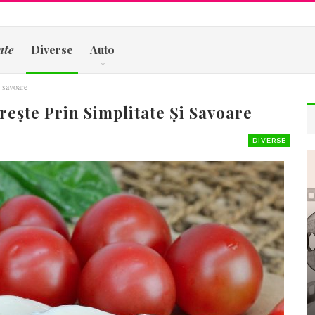
ate
Diverse
Auto
i savoare
ește Prin Simplitate Și Savoare
DIVERSE