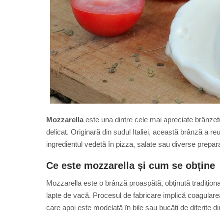
Mozzarella
este una dintre cele mai apreciate brânzetu
delicat. Originară din sudul Italiei, această brânză a reu
ingredientul vedetă în pizza, salate sau diverse prepar
Ce este mozzarella și cum se obține
Mozzarella este o brânză proaspătă, obținută tradițional
lapte de vacă. Procesul de fabricare implică coagularea l
care apoi este modelată în bile sau bucăți de diferite d