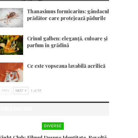
Thanasimus formicarius: gândacul
prădător care protejează pădurile
Crinul galben: eleganță, culoare și
parfum în grădină
Ce este vopseaua lavabilă acrilică
PREV
NEXT
1 of 55
CELE MAI NOI
DIVERSE
Fight Club: Filmul Despre Identitate, Revoltă